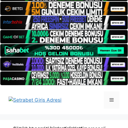
İçeriğe
atla
Menü