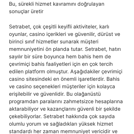
Bu, sürekli hizmet kavramını doğrulayan
sonuçlar üretir
Setrabet, çok çeşitli keyifli aktiviteler, karlı
oyunlar, casino içerikleri ve güvenilir, dürüst ve
birinci sınıf hizmetler sunarak müşteri
memnuniyetini ön planda tutar. Setrabet, hatırı
sayılır bir süre boyunca hem bahis hem de
çevrimiçi bahis faaliyetleri için en çok tercih
edilen platform olmuştur. Aşağıdakiler çevrimiçi
casino sitesindeki en önemli işaretlerdir. Bahis
ve casino seçenekleri müşteriler için kolayca
erişilebilir ve güvenlidir. Bu olağanüstü
programdan paralarını zahmetsizce hesaplarına
aktarabiliyor ve kazançlarını güvenli bir şekilde
çekebiliyorlar. Setrabet hakkında çok sayıda
olumlu yorum ve sağladıkları yüksek hizmet
standardı her zaman memnuniyet vericidir ve