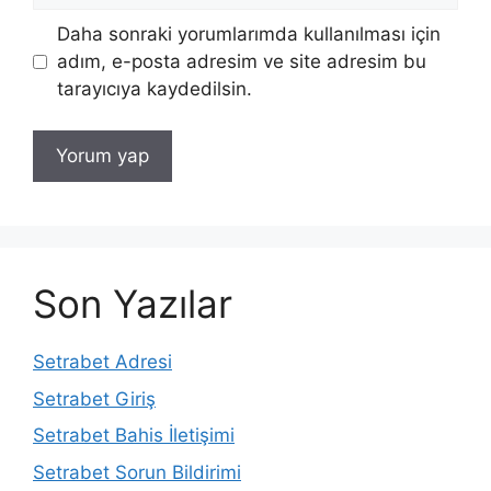
Daha sonraki yorumlarımda kullanılması için
adım, e-posta adresim ve site adresim bu
tarayıcıya kaydedilsin.
Son Yazılar
Setrabet Adresi
Setrabet Giriş
Setrabet Bahis İletişimi
Setrabet Sorun Bildirimi