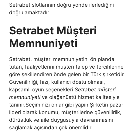
Setrabet slotlarının doğru yönde ilerlediğini
doğrulamaktadır
Setrabet Müşteri
Memnuniyeti
Setrabet, müşteri memnuniyetini ön planda
tutan, faaliyetlerini müşteri talep ve tercihlerine
göre şekillendiren önde gelen bir Türk şirketidir.
Güvenilirliği, hızı, kullanıcı dostu olması,
kapsamlı oyun seçenekleri
Setrabet müşteri
memnuniyeti
ve olağanüstü hizmet kalitesiyle
tanınır.Seçiminizi onlar gibi yapın Şirketin pazar
lideri olarak konumu, müşterilerine güvenilirlik,
dürüstlük ve aile duygusuyla davranmasını
sağlamak açısından çok önemlidir