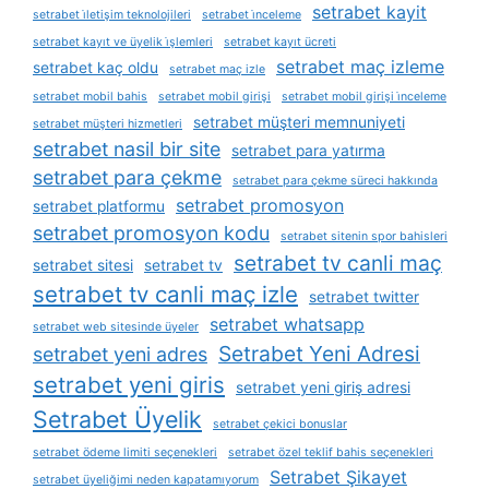
setrabet kayit
setrabet i̇letişim teknolojileri
setrabet i̇nceleme
setrabet kayıt ve üyelik i̇şlemleri
setrabet kayıt ücreti
setrabet maç izleme
setrabet kaç oldu
setrabet maç izle
setrabet mobil bahis
setrabet mobil girişi
setrabet mobil girişi i̇nceleme
setrabet müşteri memnuniyeti
setrabet müşteri hizmetleri
setrabet nasil bir site
setrabet para yatırma
setrabet para çekme
setrabet para çekme süreci hakkında
setrabet promosyon
setrabet platformu
setrabet promosyon kodu
setrabet sitenin spor bahisleri
setrabet tv canli maç
setrabet sitesi
setrabet tv
setrabet tv canli maç izle
setrabet twitter
setrabet whatsapp
setrabet web sitesinde üyeler
Setrabet Yeni Adresi
setrabet yeni adres
setrabet yeni giris
setrabet yeni giriş adresi
Setrabet Üyelik
setrabet çekici bonuslar
setrabet ödeme limiti seçenekleri
setrabet özel teklif bahis seçenekleri
Setrabet Şikayet
setrabet üyeliğimi neden kapatamıyorum