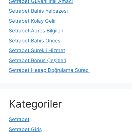
Setrabet Güvenilirlik Amacı
Setrabet Bahis Yelpazesi
Setrabet Kolay Gelir
Setrabet Adres Bilgileri
Setrabet Bahis Öncesi
Setrabet Sürekli Hizmet
Setrabet Bonus Çeşitleri
Setrabet Hesap Doğrulama Süreci
Kategoriler
Setrabet
Setrabet Giriş