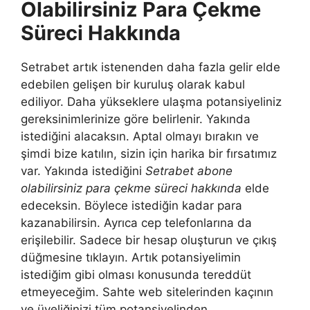
Olabilirsiniz Para Çekme
Süreci Hakkında
Setrabet artık istenenden daha fazla gelir elde
edebilen gelişen bir kuruluş olarak kabul
ediliyor. Daha yükseklere ulaşma potansiyeliniz
gereksinimlerinize göre belirlenir. Yakında
istediğini alacaksın. Aptal olmayı bırakın ve
şimdi bize katılın, sizin için harika bir fırsatımız
var. Yakında istediğini
Setrabet abone
olabilirsiniz para çekme süreci hakkında
elde
edeceksin. Böylece istediğin kadar para
kazanabilirsin. Ayrıca cep telefonlarına da
erişilebilir. Sadece bir hesap oluşturun ve çıkış
düğmesine tıklayın. Artık potansiyelimin
istediğim gibi olması konusunda tereddüt
etmeyeceğim. Sahte web sitelerinden kaçının
ve üyeliğinizi tüm potansiyelinden