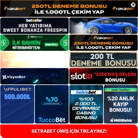
×
SETRABET GİRİŞ İÇİN TIKLAYINIZ!