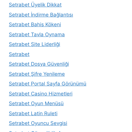
Setrabet Üyelik Dikkat
Setrabet İndirme Bağlantısı
Setrabet Bahis Kökeni
Setrabet Tavla Oynama
Setrabet Site Liderliği
Setrabet
Setrabet Dosya Güvenliği
Setrabet Şifre Yenileme
Setrabet Portal Sayfa Görünümü
Setrabet Casino Hizmetleri
Setrabet Oyun Menüsü
Setrabet Latin Ruleti
Setrabet Oyuncu Sevgisi