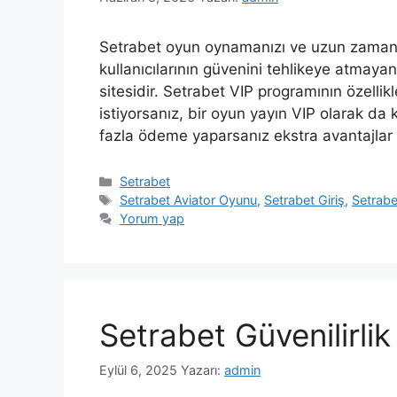
Setrabet oyun oynamanızı ve uzun zamandı
kullanıcılarının güvenini tehlikeye atmaya
sitesidir. Setrabet VIP programının özelli
istiyorsanız, bir oyun yayın VIP olarak da 
fazla ödeme yaparsanız ekstra avantajlar 
Kategoriler
Setrabet
Etiketler
Setrabet Aviator Oyunu
,
Setrabet Giriş
,
Setrabet
Yorum yap
Setrabet Güvenilirli
Eylül 6, 2025
Yazarı:
admin