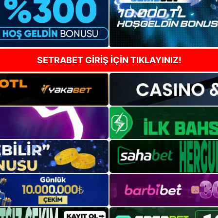
SETRABET GİRİŞ İÇİN TIKLAYINIZ!