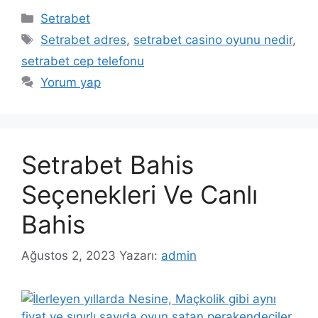
Kategoriler
Setrabet
Etiketler
Setrabet adres
,
setrabet casino oyunu nedir
,
setrabet cep telefonu
Yorum yap
Setrabet Bahis
Seçenekleri Ve Canlı
Bahis
Ağustos 2, 2023
Yazarı:
admin