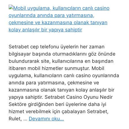
Setrabet cep telefonu üyelerin her zaman
bilgisayar başında oturmadıklarını göz önünde
bulundurarak site, kullanıcılarına en başından
itibaren mobil hizmetler sunmuştur. Mobil
uygulama, kullanıcıların canlı casino oyunlarında
anında para yatırmasına, çekmesine ve
kazanmasına olanak tanıyan kolay anlaşılır bir
yapıya sahiptir. Setrabet Casino Oyunu Nedir
Sektöre girdiğinden beri üyelerine daha iyi
hizmet verebilmek için çabalayan Setrabet,
Rulet, …
Devamını oku…