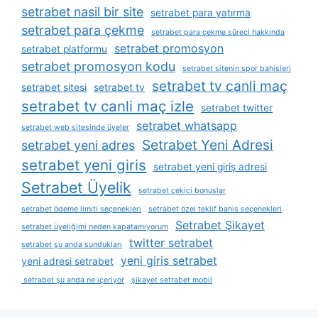
setrabet nasil bir site
setrabet para yatırma
setrabet para çekme
setrabet para çekme süreci hakkında
setrabet promosyon
setrabet platformu
setrabet promosyon kodu
setrabet sitenin spor bahisleri
setrabet tv canli maç
setrabet sitesi
setrabet tv
setrabet tv canli maç izle
setrabet twitter
setrabet whatsapp
setrabet web sitesinde üyeler
Setrabet Yeni Adresi
setrabet yeni adres
setrabet yeni giris
setrabet yeni giriş adresi
Setrabet Üyelik
setrabet çekici bonuslar
setrabet ödeme limiti seçenekleri
setrabet özel teklif bahis seçenekleri
Setrabet Şikayet
setrabet üyeliğimi neden kapatamıyorum
twitter setrabet
setrabet şu anda sundukları
yeni giris setrabet
yeni adresi setrabet
setrabet şu anda ne i̇çeriyor
şikayet setrabet mobil