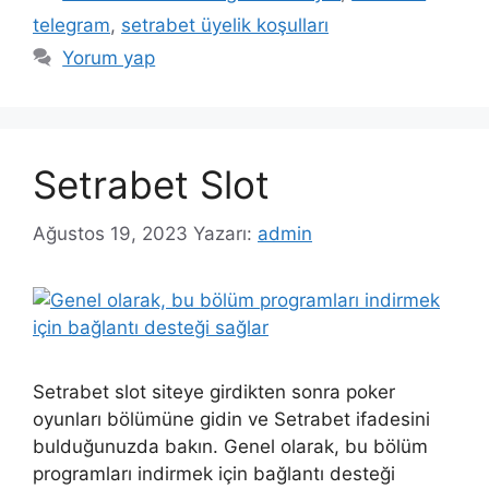
telegram
,
setrabet üyelik koşulları
Yorum yap
Setrabet Slot
Ağustos 19, 2023
Yazarı:
admin
Setrabet slot siteye girdikten sonra poker
oyunları bölümüne gidin ve Setrabet ifadesini
bulduğunuzda bakın. Genel olarak, bu bölüm
programları indirmek için bağlantı desteği