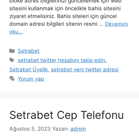
bloke adres bilgilerinizi güncellemek için web
sitesini kullanmak için öncelikle bahis sitesini
ziyaret etmelisiniz. Bahis siteleri için güncel
domain adresi bilgileri sitenin resmi …
Devamını
oku…
Kategoriler
Setrabet
Etiketler
setrabet twitter hesabını takip edin
,
Setrabet Üyelik
,
setrabet yeni twitter adresi
Yorum yap
Setrabet Cep Telefonu
Ağustos 5, 2023
Yazarı:
admin