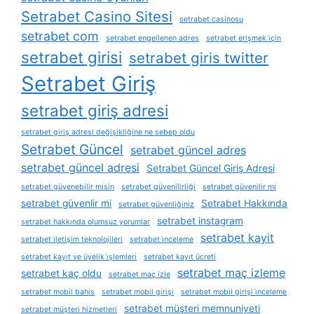
Setrabet Casino Sitesi
setrabet casinosu
setrabet com
setrabet engellenen adres
setrabet erişmek i̇çin
setrabet girisi
setrabet giris twitter
Setrabet Giriş
setrabet giriş adresi
setrabet giriş adresi değişikliğine ne sebep oldu
Setrabet Güncel
setrabet güncel adres
setrabet güncel adresi
Setrabet Güncel Giriş Adresi
setrabet güvenebilir misin
setrabet güvenilirliği
setrabet güvenilir mi
setrabet güvenlir mi
Setrabet Hakkında
setrabet güvenliğiniz
setrabet instagram
setrabet hakkında olumsuz yorumlar
setrabet kayit
setrabet i̇letişim teknolojileri
setrabet i̇nceleme
setrabet kayıt ve üyelik i̇şlemleri
setrabet kayıt ücreti
setrabet maç izleme
setrabet kaç oldu
setrabet maç izle
setrabet mobil bahis
setrabet mobil girişi
setrabet mobil girişi i̇nceleme
setrabet müşteri memnuniyeti
setrabet müşteri hizmetleri