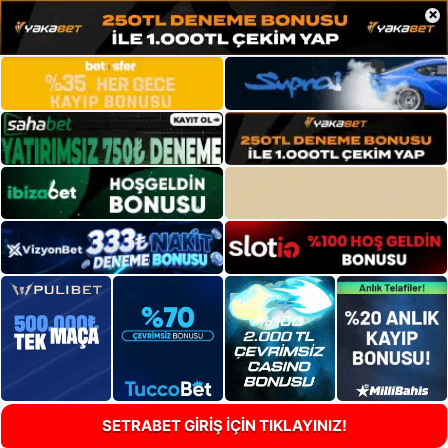
×
SETRABET GİRİŞ İÇİN TIKLAYINIZ!