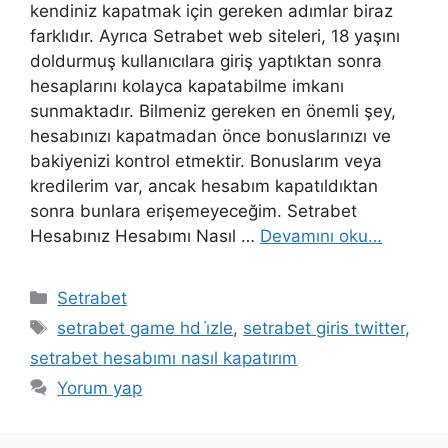
kendiniz kapatmak için gereken adımlar biraz
farklıdır. Ayrıca Setrabet web siteleri, 18 yaşını
doldurmuş kullanıcılara giriş yaptıktan sonra
hesaplarını kolayca kapatabilme imkanı
sunmaktadır. Bilmeniz gereken en önemli şey,
hesabınızı kapatmadan önce bonuslarınızı ve
bakiyenizi kontrol etmektir. Bonuslarım veya
kredilerim var, ancak hesabım kapatıldıktan
sonra bunlara erişemeyeceğim. Setrabet
Hesabınız Hesabımı Nasıl …
Devamını oku…
Kategoriler
Setrabet
Etiketler
setrabet game hd i̇zle
,
setrabet giris twitter
,
setrabet hesabımı nasıl kapatırım
Yorum yap