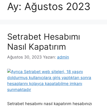
Ay:
Ağustos 2023
Setrabet Hesabımı
Nasıl Kapatırım
Ağustos 30, 2023
Yazarı:
admin
Setrabet hesabımı nasıl kapatırım hesabınızı