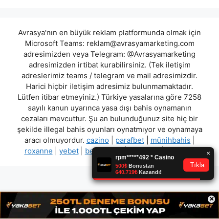
Avrasya'nın en büyük reklam platformunda olmak için
Microsoft Teams:
reklam@avrasyamarketing.com
adresimizden veya Telegram: @Avrasyamarketing
adresimizden irtibat kurabilirsiniz. (Tek iletişim
adreslerimiz teams / telegram ve mail adresimizdir.
Harici hiçbir iletişim adresimiz bulunmamaktadır.
Lütfen itibar etmeyiniz.) Türkiye yasalarına göre 7258
sayılı kanun uyarınca yasa dışı bahis oynamanın
cezaları mevcuttur. Şu an bulunduğunuz site hiç bir
şekilde illegal bahis oyunları oynatmıyor ve oynamaya
aracı olmuyordur.
cazino
|
parafbet
|
münihbahis
|
roxanne
|
yebet
|
betarenam
|
basbahis
|
betropol
×