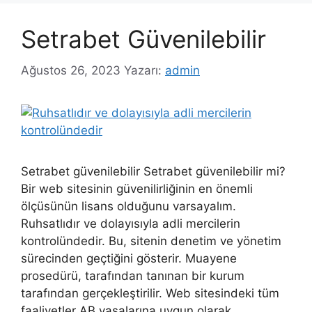
Setrabet Güvenilebilir
Ağustos 26, 2023
Yazarı:
admin
Setrabet güvenilebilir Setrabet güvenilebilir mi?
Bir web sitesinin güvenilirliğinin en önemli
ölçüsünün lisans olduğunu varsayalım.
Ruhsatlıdır ve dolayısıyla adli mercilerin
kontrolündedir. Bu, sitenin denetim ve yönetim
sürecinden geçtiğini gösterir. Muayene
prosedürü, tarafından tanınan bir kurum
tarafından gerçekleştirilir. Web sitesindeki tüm
faaliyetler AB yasalarına uygun olarak