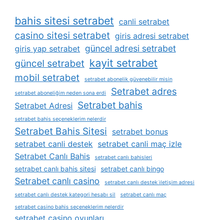
bahis sitesi setrabet
canli setrabet
casino sitesi setrabet
giris adresi setrabet
güncel adresi setrabet
giris yap setrabet
kayit setrabet
güncel setrabet
mobil setrabet
setrabet abonelik güvenebilir misin
Setrabet adres
setrabet aboneliğim neden sona erdi
Setrabet bahis
Setrabet Adresi
setrabet bahis seçeneklerim nelerdir
Setrabet Bahis Sitesi
setrabet bonus
setrabet canli destek
setrabet canli maç izle
Setrabet Canlı Bahis
setrabet canlı bahisleri
setrabet canlı bahis sitesi
setrabet canlı bingo
Setrabet canlı casino
setrabet canlı destek i̇letişim adresi
setrabet canlı destek kategori hesabı sil
setrabet canlı maç
setrabet casino bahis seçeneklerim nelerdir
setrabet casino oyunları