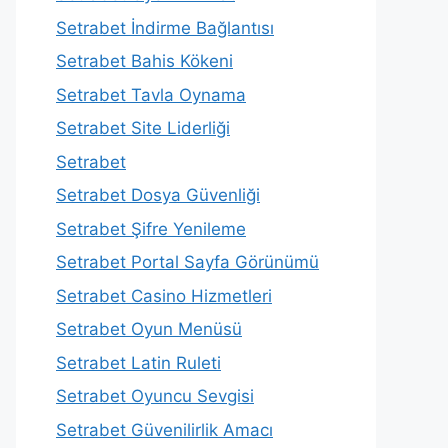
Setrabet İndirme Bağlantısı
Setrabet Bahis Kökeni
Setrabet Tavla Oynama
Setrabet Site Liderliği
Setrabet
Setrabet Dosya Güvenliği
Setrabet Şifre Yenileme
Setrabet Portal Sayfa Görünümü
Setrabet Casino Hizmetleri
Setrabet Oyun Menüsü
Setrabet Latin Ruleti
Setrabet Oyuncu Sevgisi
Setrabet Güvenilirlik Amacı