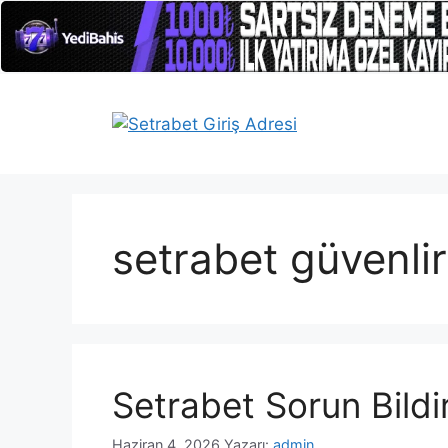
İçeriğe
atla
setrabet güvenlir
Setrabet Sorun Bildi
Haziran 4, 2026
Yazarı:
admin