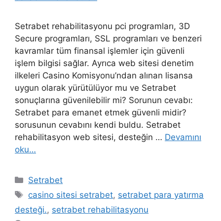
Setrabet rehabilitasyonu pci programları, 3D
Secure programları, SSL programları ve benzeri
kavramlar tüm finansal işlemler için güvenli
işlem bilgisi sağlar. Ayrıca web sitesi denetim
ilkeleri Casino Komisyonu’ndan alınan lisansa
uygun olarak yürütülüyor mu ve Setrabet
sonuçlarına güvenilebilir mi? Sorunun cevabı:
Setrabet para emanet etmek güvenli midir?
sorusunun cevabını kendi buldu. Setrabet
rehabilitasyon web sitesi, desteğin …
Devamını
oku…
Kategoriler
Setrabet
Etiketler
casino sitesi setrabet
,
setrabet para yatırma
desteği.
,
setrabet rehabilitasyonu