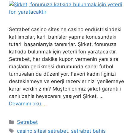
Setrabet casino sitesine casino endüstrisindeki
katılımcılar, karlı bahisler yapma konusundaki
tutarlı başarılarıyla tanınırlar. Şirket, fonunuza
katkıda bulunmak için yeterli fon yaratacaktır.
Setrabet, her dakika kupon vermenin yanı sıra
maçların gecikmesi durumunda sanal futbol
turnuvaları da düzenliyor. Favori kadın liginizi
desteklemeye ve enerji rezervlerinizi yenilemeye
karar verdiniz mi? Müşterilerimiz şirket garantili
canlı bahis heyecanını yaşıyor! Şirket, …
Devamını oku…
Kategoriler
Setrabet
Etiketler
casino sitesi setrabet
,
setrabet bahis