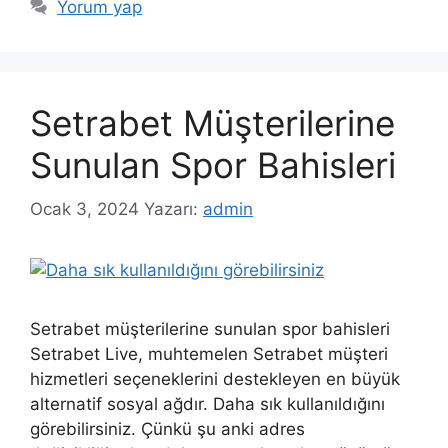
Yorum yap
Setrabet Müşterilerine
Sunulan Spor Bahisleri
Ocak 3, 2024
Yazarı:
admin
Setrabet müşterilerine sunulan spor bahisleri
Setrabet Live, muhtemelen Setrabet müşteri
hizmetleri seçeneklerini destekleyen en büyük
alternatif sosyal ağdır. Daha sık kullanıldığını
görebilirsiniz. Çünkü şu anki adres