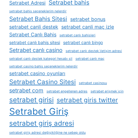
Setrabet bahis
Setrabet Adresi
setrabet bahis seçeneklerim nelerdir
Setrabet Bahis Sitesi
setrabet bonus
setrabet canli destek
setrabet canli maç izle
Setrabet Canlı Bahis
setrabet canlı bahisleri
setrabet canlı bahis sitesi
setrabet canlı bingo
Setrabet canlı casino
setrabet canlı destek i̇letişim adresi
setrabet canlı destek kategori hesabı sil
setrabet canlı maç
setrabet casino bahis seçeneklerim nelerdir
setrabet casino oyunları
Setrabet Casino Sitesi
setrabet casinosu
setrabet com
setrabet engellenen adres
setrabet erişmek i̇çin
setrabet girisi
setrabet giris twitter
Setrabet Giriş
setrabet giriş adresi
setrabet giriş adresi değişikliğine ne sebep oldu