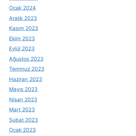
Ocak 2024
Aralık 2023
Kasım 2023
Ekim 2023
Eylül 2023
Ağustos 2023
Temmuz 2023
Haziran 2023
Mayıs 2023
Nisan 2023
Mart 2023
Şubat 2023
Ocak 2023