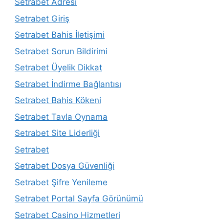
Setrabet Adresi
Setrabet Giriş
Setrabet Bahis İletişimi
Setrabet Sorun Bildirimi
Setrabet Üyelik Dikkat
Setrabet İndirme Bağlantısı
Setrabet Bahis Kökeni
Setrabet Tavla Oynama
Setrabet Site Liderliği
Setrabet
Setrabet Dosya Güvenliği
Setrabet Şifre Yenileme
Setrabet Portal Sayfa Görünümü
Setrabet Casino Hizmetleri