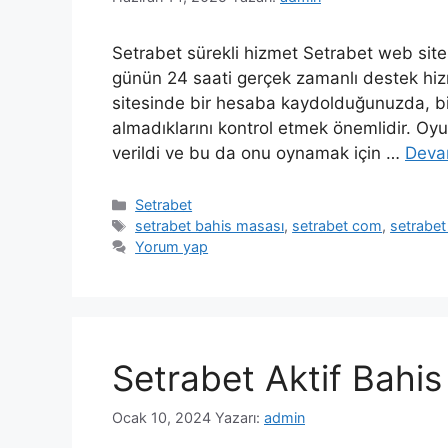
Setrabet sürekli hizmet Setrabet web site
günün 24 saati gerçek zamanlı destek hizm
sitesinde bir hesaba kaydolduğunuzda, bil
almadıklarını kontrol etmek önemlidir. Oyu
verildi ve bu da onu oynamak için …
Deva
Kategoriler
Setrabet
Etiketler
setrabet bahis masası
,
setrabet com
,
setrabet
Yorum yap
Setrabet Aktif Bahis
Ocak 10, 2024
Yazarı:
admin