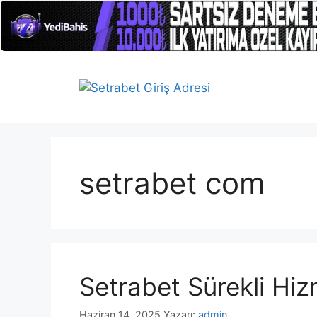
İçeriğe
atla
setrabet com
Setrabet Sürekli Hi
Haziran 14, 2025
Yazarı:
admin