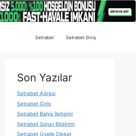
Setrabet
Setrabet Giriş
Son Yazılar
Setrabet Adresi
Setrabet Giriş
Setrabet Bahis İletişimi
Setrabet Sorun Bildirimi
Setrabet Üyelik Dikkat