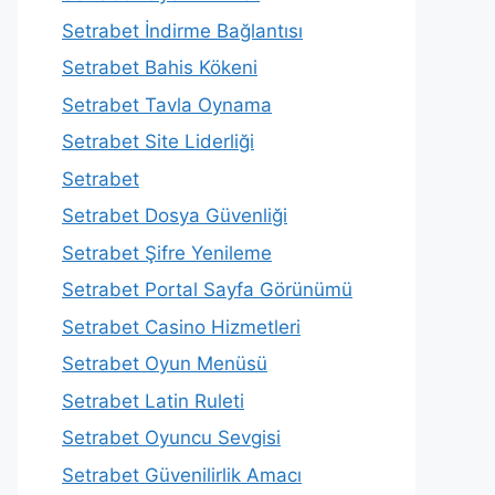
Setrabet İndirme Bağlantısı
Setrabet Bahis Kökeni
Setrabet Tavla Oynama
Setrabet Site Liderliği
Setrabet
Setrabet Dosya Güvenliği
Setrabet Şifre Yenileme
Setrabet Portal Sayfa Görünümü
Setrabet Casino Hizmetleri
Setrabet Oyun Menüsü
Setrabet Latin Ruleti
Setrabet Oyuncu Sevgisi
Setrabet Güvenilirlik Amacı