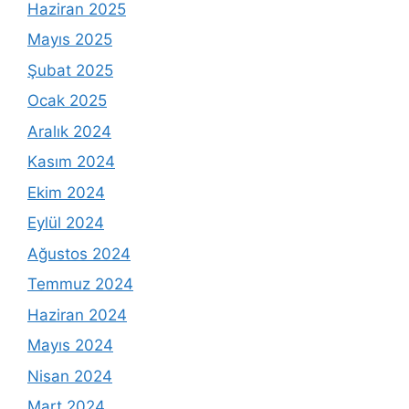
Haziran 2025
Mayıs 2025
Şubat 2025
Ocak 2025
Aralık 2024
Kasım 2024
Ekim 2024
Eylül 2024
Ağustos 2024
Temmuz 2024
Haziran 2024
Mayıs 2024
Nisan 2024
Mart 2024