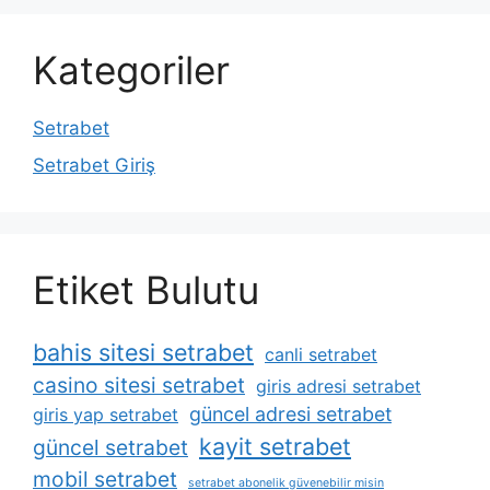
Kategoriler
Setrabet
Setrabet Giriş
Etiket Bulutu
bahis sitesi setrabet
canli setrabet
casino sitesi setrabet
giris adresi setrabet
güncel adresi setrabet
giris yap setrabet
kayit setrabet
güncel setrabet
mobil setrabet
setrabet abonelik güvenebilir misin