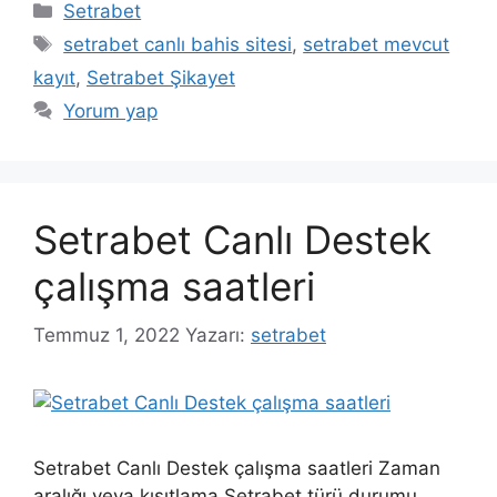
Kategoriler
Setrabet
Etiketler
setrabet canlı bahis sitesi
,
setrabet mevcut
kayıt
,
Setrabet Şikayet
Yorum yap
Setrabet Canlı Destek
çalışma saatleri
Temmuz 1, 2022
Yazarı:
setrabet
Setrabet Canlı Destek çalışma saatleri Zaman
aralığı veya kısıtlama Setrabet türü durumu,