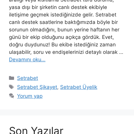
yasa dışı bir şirketin canlı destek ekibiyle
iletişime geçmek istediğinizde gelir. Setrabet
canlı destek saatlerine baktığımızda böyle bir
sorunun olmadığını, bunun yerine haftanın her
günü bir ekip olduğunu açıkça gördük. Evet,
doğru duydunuz! Bu ekibe istediğiniz zaman
ulaşabilir, soru ve endişelerinizi detaylı olarak …
Devamını oku…
Kategoriler
Setrabet
Etiketler
Setrabet Şikayet
,
Setrabet Üyelik
Yorum yap
Son Yazılar