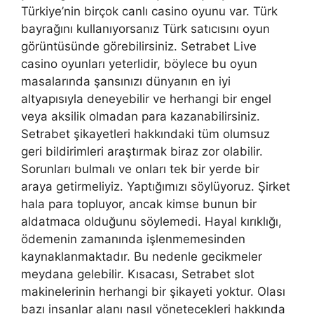
Türkiye’nin birçok canlı casino oyunu var. Türk
bayrağını kullanıyorsanız Türk satıcısını oyun
görüntüsünde görebilirsiniz. Setrabet Live
casino oyunları yeterlidir, böylece bu oyun
masalarında şansınızı dünyanın en iyi
altyapısıyla deneyebilir ve herhangi bir engel
veya aksilik olmadan para kazanabilirsiniz.
Setrabet şikayetleri hakkındaki tüm olumsuz
geri bildirimleri araştırmak biraz zor olabilir.
Sorunları bulmalı ve onları tek bir yerde bir
araya getirmeliyiz. Yaptığımızı söylüyoruz. Şirket
hala para topluyor, ancak kimse bunun bir
aldatmaca olduğunu söylemedi. Hayal kırıklığı,
ödemenin zamanında işlenmemesinden
kaynaklanmaktadır. Bu nedenle gecikmeler
meydana gelebilir. Kısacası, Setrabet slot
makinelerinin herhangi bir şikayeti yoktur. Olası
bazı insanlar alanı nasıl yönetecekleri hakkında