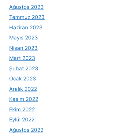
Ağustos 2023
Temmuz 2023
Haziran 2023
Mayıs 2023
Nisan 2023
Mart 2023
Şubat 2023
Ocak 2023
Aralık 2022
Kasım 2022
Ekim 2022
Eylül 2022
Ağustos 2022