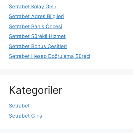
Setrabet Kolay Gelir
Setrabet Adres Bilgileri
Setrabet Bahis Öncesi
Setrabet Sürekli Hizmet
Setrabet Bonus Çeşitleri
Setrabet Hesap Doğrulama Süreci
Kategoriler
Setrabet
Setrabet Giriş