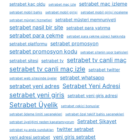
setrabet maç izleme
setrabet kaç oldu
setrabet maç izle
setrabet mobil bahis
setrabet mobil girişi
setrabet mobil girişi i̇nceleme
setrabet müşteri memnuniyeti
setrabet müşteri hizmetleri
setrabet nasil bir site
setrabet para yatırma
setrabet para çekme
setrabet para çekme süreci hakkında
setrabet promosyon
setrabet platformu
setrabet promosyon kodu
setrabet sitenin spor bahisleri
setrabet tv canli maç
setrabet sitesi
setrabet tv
setrabet tv canli maç izle
setrabet twitter
setrabet whatsapp
setrabet web sitesinde üyeler
Setrabet Yeni Adresi
setrabet yeni adres
setrabet yeni giris
setrabet yeni giriş adresi
Setrabet Üyelik
setrabet çekici bonuslar
setrabet ödeme limiti seçenekleri
setrabet özel teklif bahis seçenekleri
Setrabet Şikayet
setrabet üyeliğimi neden kapatamıyorum
twitter setrabet
setrabet şu anda sundukları
yeni giris setrabet
yeni adresi setrabet