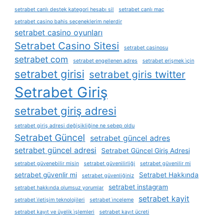
setrabet canlı destek kategori hesabı sil
setrabet canlı maç
setrabet casino bahis seçeneklerim nelerdir
setrabet casino oyunları
Setrabet Casino Sitesi
setrabet casinosu
setrabet com
setrabet engellenen adres
setrabet erişmek i̇çin
setrabet girisi
setrabet giris twitter
Setrabet Giriş
setrabet giriş adresi
setrabet giriş adresi değişikliğine ne sebep oldu
Setrabet Güncel
setrabet güncel adres
setrabet güncel adresi
Setrabet Güncel Giriş Adresi
setrabet güvenebilir misin
setrabet güvenilirliği
setrabet güvenilir mi
setrabet güvenlir mi
Setrabet Hakkında
setrabet güvenliğiniz
setrabet instagram
setrabet hakkında olumsuz yorumlar
setrabet kayit
setrabet i̇letişim teknolojileri
setrabet i̇nceleme
setrabet kayıt ve üyelik i̇şlemleri
setrabet kayıt ücreti