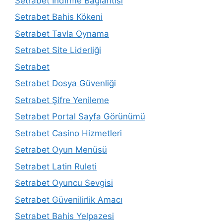
Setrabet İndirme Bağlantısı
Setrabet Bahis Kökeni
Setrabet Tavla Oynama
Setrabet Site Liderliği
Setrabet
Setrabet Dosya Güvenliği
Setrabet Şifre Yenileme
Setrabet Portal Sayfa Görünümü
Setrabet Casino Hizmetleri
Setrabet Oyun Menüsü
Setrabet Latin Ruleti
Setrabet Oyuncu Sevgisi
Setrabet Güvenilirlik Amacı
Setrabet Bahis Yelpazesi