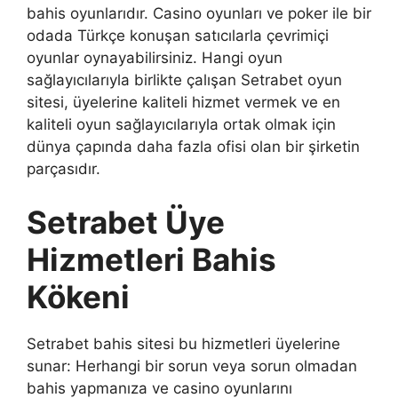
bahis oyunlarıdır. Casino oyunları ve poker ile bir
odada Türkçe konuşan satıcılarla çevrimiçi
oyunlar oynayabilirsiniz. Hangi oyun
sağlayıcılarıyla birlikte çalışan Setrabet oyun
sitesi, üyelerine kaliteli hizmet vermek ve en
kaliteli oyun sağlayıcılarıyla ortak olmak için
dünya çapında daha fazla ofisi olan bir şirketin
parçasıdır.
Setrabet Üye
Hizmetleri Bahis
Kökeni
Setrabet bahis sitesi bu hizmetleri üyelerine
sunar: Herhangi bir sorun veya sorun olmadan
bahis yapmanıza ve casino oyunlarını