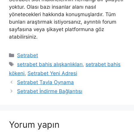
yoktur. Olası bazı insanlar alanı nasıl
yönetecekleri hakkında konuşmuşlardır. Tüm
bunları araştırmak istiyorsanız, ayrıntılı forum
sayfasına veya şikayet platformuna göz
atabilirsiniz.
Kategoriler
Setrabet
Etiketler
setrabet bahis alışkanlıkları
,
setrabet bahis
kökeni
,
Setrabet Yeni Adresi
Yazı
Setrabet Tavla Oynama
dolaşımı
Setrabet İndirme Bağlantısı
Yorum yapın