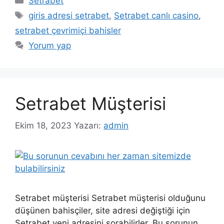
Setrabet
Etiketler
giris adresi setrabet
,
Setrabet canlı casino
,
setrabet çevrimiçi bahisler
Yorum yap
Setrabet Müşterisi
Ekim 18, 2023
Yazarı:
admin
Setrabet müşterisi Setrabet müşterisi olduğunu
düşünen bahisçiler, site adresi değiştiği için
Setrabet yeni adresini sorabilirler. Bu sorunun