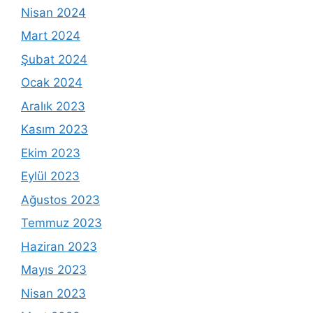
Nisan 2024
Mart 2024
Şubat 2024
Ocak 2024
Aralık 2023
Kasım 2023
Ekim 2023
Eylül 2023
Ağustos 2023
Temmuz 2023
Haziran 2023
Mayıs 2023
Nisan 2023