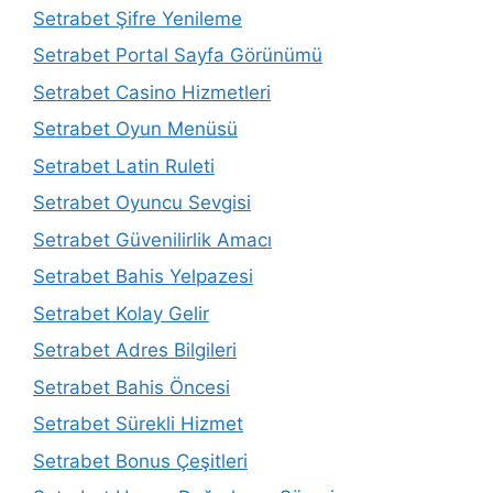
Setrabet Şifre Yenileme
Setrabet Portal Sayfa Görünümü
Setrabet Casino Hizmetleri
Setrabet Oyun Menüsü
Setrabet Latin Ruleti
Setrabet Oyuncu Sevgisi
Setrabet Güvenilirlik Amacı
Setrabet Bahis Yelpazesi
Setrabet Kolay Gelir
Setrabet Adres Bilgileri
Setrabet Bahis Öncesi
Setrabet Sürekli Hizmet
Setrabet Bonus Çeşitleri