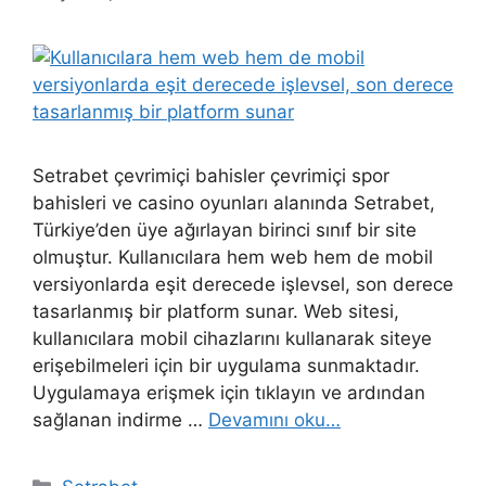
Setrabet çevrimiçi bahisler çevrimiçi spor
bahisleri ve casino oyunları alanında Setrabet,
Türkiye’den üye ağırlayan birinci sınıf bir site
olmuştur. Kullanıcılara hem web hem de mobil
versiyonlarda eşit derecede işlevsel, son derece
tasarlanmış bir platform sunar. Web sitesi,
kullanıcılara mobil cihazlarını kullanarak siteye
erişebilmeleri için bir uygulama sunmaktadır.
Uygulamaya erişmek için tıklayın ve ardından
sağlanan indirme …
Devamını oku…
Kategoriler