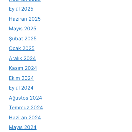
Eylül 2025
Haziran 2025
Mayıs 2025
Şubat 2025
Ocak 2025
Aralık 2024
Kasım 2024
Ekim 2024
Eylül 2024
Ağustos 2024
Temmuz 2024
Haziran 2024
Mayıs 2024