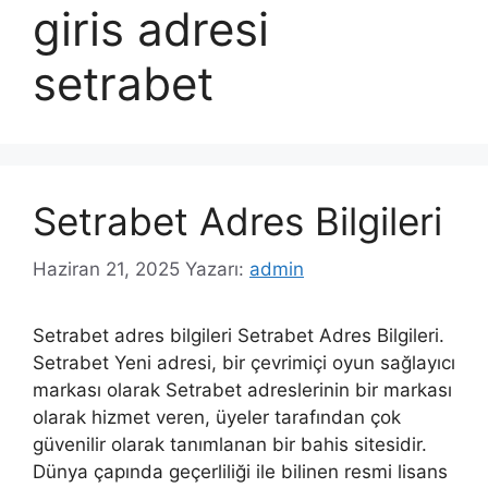
giris adresi
setrabet
Setrabet Adres Bilgileri
Haziran 21, 2025
Yazarı:
admin
Setrabet adres bilgileri Setrabet Adres Bilgileri.
Setrabet Yeni adresi, bir çevrimiçi oyun sağlayıcı
markası olarak Setrabet adreslerinin bir markası
olarak hizmet veren, üyeler tarafından çok
güvenilir olarak tanımlanan bir bahis sitesidir.
Dünya çapında geçerliliği ile bilinen resmi lisans