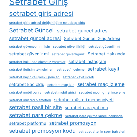
Setrabet Giriş
setrabet giriş adresi
setrabet giriş adresi değişikliğine ne sebep oldu
Setrabet Güncel
setrabet güncel adres
setrabet güncel adresi
Setrabet Güncel Giriş Adresi
setrabet güvenebilir misin
setrabet güvenilirliği
setrabet güvenilir mi
setrabet güvenlir mi
Setrabet Hakkında
setrabet güvenliğiniz
setrabet instagram
setrabet hakkında olumsuz yorumlar
setrabet kayit
setrabet i̇letişim teknolojileri
setrabet i̇nceleme
setrabet kayıt ve üyelik i̇şlemleri
setrabet kayıt ücreti
setrabet maç izleme
setrabet kaç oldu
setrabet maç izle
setrabet mobil bahis
setrabet mobil girişi
setrabet mobil girişi i̇nceleme
setrabet müşteri memnuniyeti
setrabet müşteri hizmetleri
setrabet nasil bir site
setrabet para yatırma
setrabet para çekme
setrabet para çekme süreci hakkında
setrabet promosyon
setrabet platformu
setrabet promosyon kodu
setrabet sitenin spor bahisleri