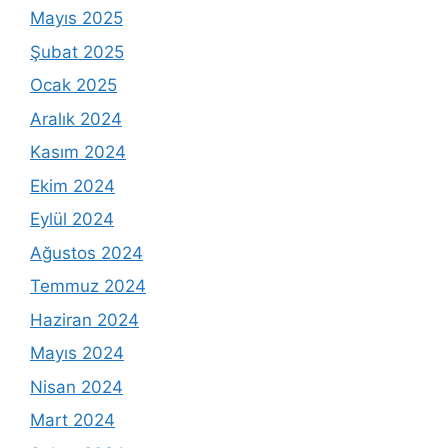
Mayıs 2025
Şubat 2025
Ocak 2025
Aralık 2024
Kasım 2024
Ekim 2024
Eylül 2024
Ağustos 2024
Temmuz 2024
Haziran 2024
Mayıs 2024
Nisan 2024
Mart 2024