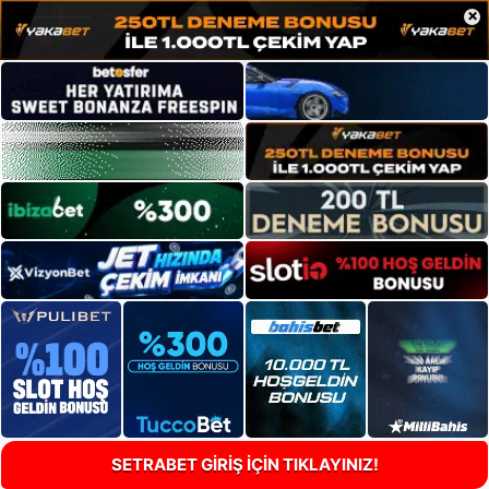
×
SETRABET GİRİŞ İÇİN TIKLAYINIZ!