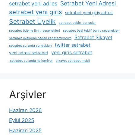
Setrabet Yeni Adresi
setrabet yeni adres
setrabet yeni giris
setrabet yeni giriş adresi
Setrabet Üyelik
setrabet çekici bonuslar
setrabet ödeme limiti seçenekleri
setrabet özel teklif bahis seçenekleri
Setrabet Şikayet
setrabet üyeliğimi neden kapatamıyorum
twitter setrabet
setrabet şu anda sundukları
yeni giris setrabet
yeni adresi setrabet
setrabet şu anda ne i̇çeriyor
şikayet setrabet mobil
Arşivler
Haziran 2026
Eylül 2025
Haziran 2025