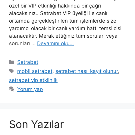
özel bir VIP etkinliği hakkında bir çağrı
alacaksınız.. Setrabet VIP üyeliği ile canlı
ortamda gerçekleştirilen tüm işlemlerde size
yardımcı olacak bir canlı yardım hattı temsilcisi
atanacaktır. Merak ettiğiniz tüm soruları veya
sorunları …
Devamını oku…
Kategoriler
Setrabet
Etiketler
mobil setrabet
,
setrabet nasıl kayıt olunur
,
setrabet vip etklinlik
Yorum yap
Son Yazılar