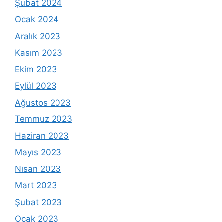
Şubat 2024
Ocak 2024
Aralık 2023
Kasım 2023
Ekim 2023
Eylül 2023
Ağustos 2023
Temmuz 2023
Haziran 2023
Mayıs 2023
Nisan 2023
Mart 2023
Şubat 2023
Ocak 2023