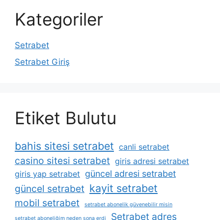
Kategoriler
Setrabet
Setrabet Giriş
Etiket Bulutu
bahis sitesi setrabet
canli setrabet
casino sitesi setrabet
giris adresi setrabet
güncel adresi setrabet
giris yap setrabet
kayit setrabet
güncel setrabet
mobil setrabet
setrabet abonelik güvenebilir misin
Setrabet adres
setrabet aboneliğim neden sona erdi