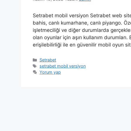
Setrabet mobil versiyon Setrabet web sit
bahis, canlı kumarhane, canlı piyango. Öze
işletmeciliği ve diğer durumlarda gerçekleşt
olan oyunlar için aşırı kullanım durumları. 
erişilebilirliği ile en güvenilir mobil oyun s
Kategoriler
Setrabet
Etiketler
setrabet mobil versiyon
Yorum yap