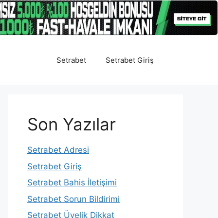
Setrabet
Setrabet Giriş
Son Yazılar
Setrabet Adresi
Setrabet Giriş
Setrabet Bahis İletişimi
Setrabet Sorun Bildirimi
Setrabet Üyelik Dikkat