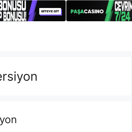
ersiyon
iyon