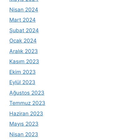
Nisan 2024
Mart 2024
Şubat 2024
Ocak 2024
Aralık 2023
Kasım 2023
Ekim 2023
Eylül 2023
Ağustos 2023
Temmuz 2023
Haziran 2023
Mayıs 2023
Nisan 2023