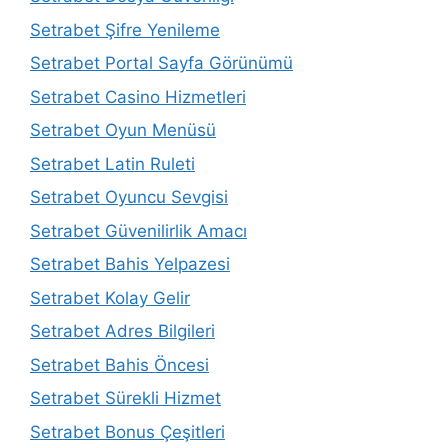
Setrabet Şifre Yenileme
Setrabet Portal Sayfa Görünümü
Setrabet Casino Hizmetleri
Setrabet Oyun Menüsü
Setrabet Latin Ruleti
Setrabet Oyuncu Sevgisi
Setrabet Güvenilirlik Amacı
Setrabet Bahis Yelpazesi
Setrabet Kolay Gelir
Setrabet Adres Bilgileri
Setrabet Bahis Öncesi
Setrabet Sürekli Hizmet
Setrabet Bonus Çeşitleri