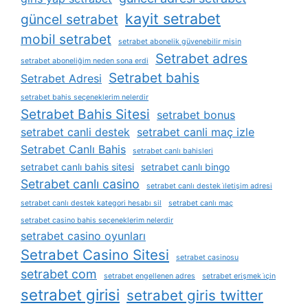
kayit setrabet
güncel setrabet
mobil setrabet
setrabet abonelik güvenebilir misin
Setrabet adres
setrabet aboneliğim neden sona erdi
Setrabet bahis
Setrabet Adresi
setrabet bahis seçeneklerim nelerdir
Setrabet Bahis Sitesi
setrabet bonus
setrabet canli destek
setrabet canli maç izle
Setrabet Canlı Bahis
setrabet canlı bahisleri
setrabet canlı bahis sitesi
setrabet canlı bingo
Setrabet canlı casino
setrabet canlı destek i̇letişim adresi
setrabet canlı destek kategori hesabı sil
setrabet canlı maç
setrabet casino bahis seçeneklerim nelerdir
setrabet casino oyunları
Setrabet Casino Sitesi
setrabet casinosu
setrabet com
setrabet engellenen adres
setrabet erişmek i̇çin
setrabet girisi
setrabet giris twitter