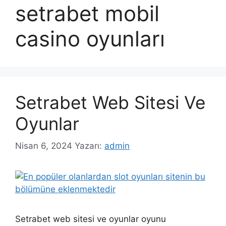
setrabet mobil
casino oyunları
Setrabet Web Sitesi Ve
Oyunlar
Nisan 6, 2024
Yazarı:
admin
Setrabet web sitesi ve oyunlar oyunu