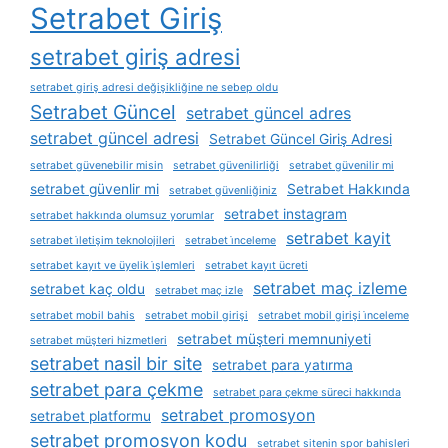
Setrabet Giriş
setrabet giriş adresi
setrabet giriş adresi değişikliğine ne sebep oldu
Setrabet Güncel
setrabet güncel adres
setrabet güncel adresi
Setrabet Güncel Giriş Adresi
setrabet güvenebilir misin
setrabet güvenilirliği
setrabet güvenilir mi
setrabet güvenlir mi
Setrabet Hakkında
setrabet güvenliğiniz
setrabet instagram
setrabet hakkında olumsuz yorumlar
setrabet kayit
setrabet i̇letişim teknolojileri
setrabet i̇nceleme
setrabet kayıt ve üyelik i̇şlemleri
setrabet kayıt ücreti
setrabet maç izleme
setrabet kaç oldu
setrabet maç izle
setrabet mobil bahis
setrabet mobil girişi
setrabet mobil girişi i̇nceleme
setrabet müşteri memnuniyeti
setrabet müşteri hizmetleri
setrabet nasil bir site
setrabet para yatırma
setrabet para çekme
setrabet para çekme süreci hakkında
setrabet promosyon
setrabet platformu
setrabet promosyon kodu
setrabet sitenin spor bahisleri