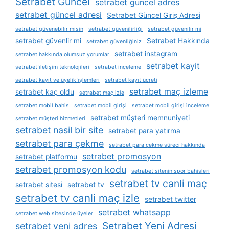
Setrabet Güncel
setrabet güncel adres
setrabet güncel adresi
Setrabet Güncel Giriş Adresi
setrabet güvenebilir misin
setrabet güvenilirliği
setrabet güvenilir mi
setrabet güvenlir mi
Setrabet Hakkında
setrabet güvenliğiniz
setrabet instagram
setrabet hakkında olumsuz yorumlar
setrabet kayit
setrabet i̇letişim teknolojileri
setrabet i̇nceleme
setrabet kayıt ve üyelik i̇şlemleri
setrabet kayıt ücreti
setrabet maç izleme
setrabet kaç oldu
setrabet maç izle
setrabet mobil bahis
setrabet mobil girişi
setrabet mobil girişi i̇nceleme
setrabet müşteri memnuniyeti
setrabet müşteri hizmetleri
setrabet nasil bir site
setrabet para yatırma
setrabet para çekme
setrabet para çekme süreci hakkında
setrabet promosyon
setrabet platformu
setrabet promosyon kodu
setrabet sitenin spor bahisleri
setrabet tv canli maç
setrabet sitesi
setrabet tv
setrabet tv canli maç izle
setrabet twitter
setrabet whatsapp
setrabet web sitesinde üyeler
Setrabet Yeni Adresi
setrabet yeni adres