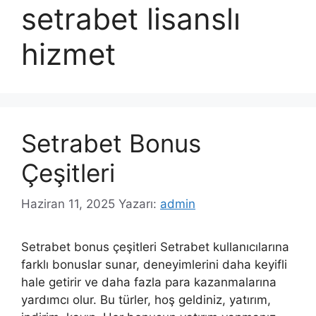
setrabet lisanslı
hizmet
Setrabet Bonus
Çeşitleri
Haziran 11, 2025
Yazarı:
admin
Setrabet bonus çeşitleri Setrabet kullanıcılarına
farklı bonuslar sunar, deneyimlerini daha keyifli
hale getirir ve daha fazla para kazanmalarına
yardımcı olur. Bu türler, hoş geldiniz, yatırım,