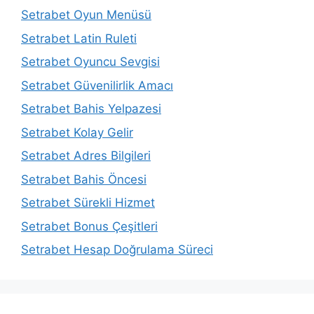
Setrabet Oyun Menüsü
Setrabet Latin Ruleti
Setrabet Oyuncu Sevgisi
Setrabet Güvenilirlik Amacı
Setrabet Bahis Yelpazesi
Setrabet Kolay Gelir
Setrabet Adres Bilgileri
Setrabet Bahis Öncesi
Setrabet Sürekli Hizmet
Setrabet Bonus Çeşitleri
Setrabet Hesap Doğrulama Süreci