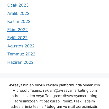
Ocak 2023
Aralık 2022
Kasım 2022
Ekim 2022
Eylül 2022
Ağustos 2022
Temmuz 2022
Haziran 2022
Avrasya'nın en büyük reklam platformunda olmak için
Microsoft Teams:
reklam@avrasyamarketing.com
adresimizden veya Telegram: @Avrasyamarketing
adresimizden irtibat kurabilirsiniz. (Tek iletişim
adreslerimiz teams / telegram ve mail adresimizdir.