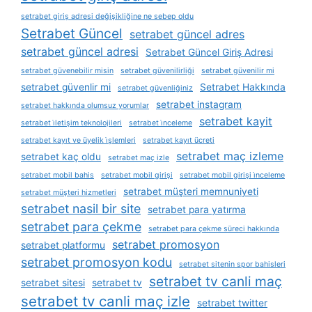
setrabet giriş adresi değişikliğine ne sebep oldu
Setrabet Güncel
setrabet güncel adres
setrabet güncel adresi
Setrabet Güncel Giriş Adresi
setrabet güvenebilir misin
setrabet güvenilirliği
setrabet güvenilir mi
setrabet güvenlir mi
Setrabet Hakkında
setrabet güvenliğiniz
setrabet instagram
setrabet hakkında olumsuz yorumlar
setrabet kayit
setrabet i̇letişim teknolojileri
setrabet i̇nceleme
setrabet kayıt ve üyelik i̇şlemleri
setrabet kayıt ücreti
setrabet maç izleme
setrabet kaç oldu
setrabet maç izle
setrabet mobil bahis
setrabet mobil girişi
setrabet mobil girişi i̇nceleme
setrabet müşteri memnuniyeti
setrabet müşteri hizmetleri
setrabet nasil bir site
setrabet para yatırma
setrabet para çekme
setrabet para çekme süreci hakkında
setrabet promosyon
setrabet platformu
setrabet promosyon kodu
setrabet sitenin spor bahisleri
setrabet tv canli maç
setrabet sitesi
setrabet tv
setrabet tv canli maç izle
setrabet twitter