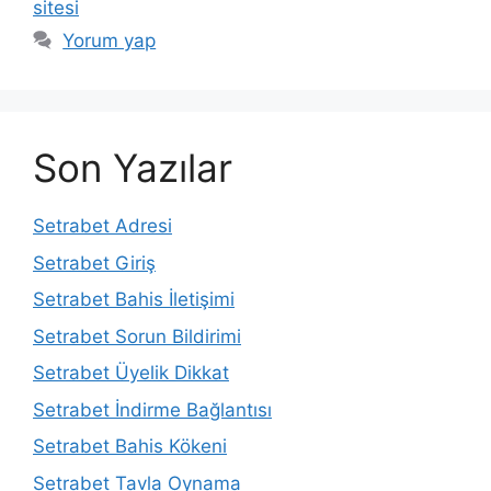
sitesi
Yorum yap
Son Yazılar
Setrabet Adresi
Setrabet Giriş
Setrabet Bahis İletişimi
Setrabet Sorun Bildirimi
Setrabet Üyelik Dikkat
Setrabet İndirme Bağlantısı
Setrabet Bahis Kökeni
Setrabet Tavla Oynama