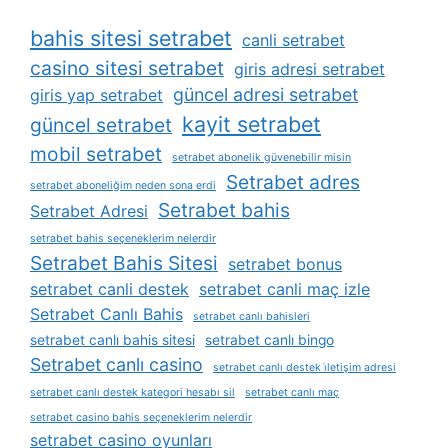
bahis sitesi setrabet
canli setrabet
casino sitesi setrabet
giris adresi setrabet
güncel adresi setrabet
giris yap setrabet
kayit setrabet
güncel setrabet
mobil setrabet
setrabet abonelik güvenebilir misin
Setrabet adres
setrabet aboneliğim neden sona erdi
Setrabet bahis
Setrabet Adresi
setrabet bahis seçeneklerim nelerdir
Setrabet Bahis Sitesi
setrabet bonus
setrabet canli destek
setrabet canli maç izle
Setrabet Canlı Bahis
setrabet canlı bahisleri
setrabet canlı bahis sitesi
setrabet canlı bingo
Setrabet canlı casino
setrabet canlı destek i̇letişim adresi
setrabet canlı destek kategori hesabı sil
setrabet canlı maç
setrabet casino bahis seçeneklerim nelerdir
setrabet casino oyunları