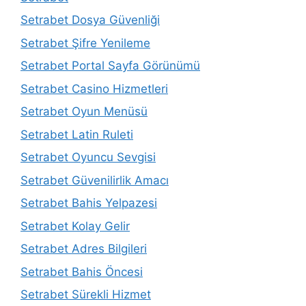
Setrabet Dosya Güvenliği
Setrabet Şifre Yenileme
Setrabet Portal Sayfa Görünümü
Setrabet Casino Hizmetleri
Setrabet Oyun Menüsü
Setrabet Latin Ruleti
Setrabet Oyuncu Sevgisi
Setrabet Güvenilirlik Amacı
Setrabet Bahis Yelpazesi
Setrabet Kolay Gelir
Setrabet Adres Bilgileri
Setrabet Bahis Öncesi
Setrabet Sürekli Hizmet