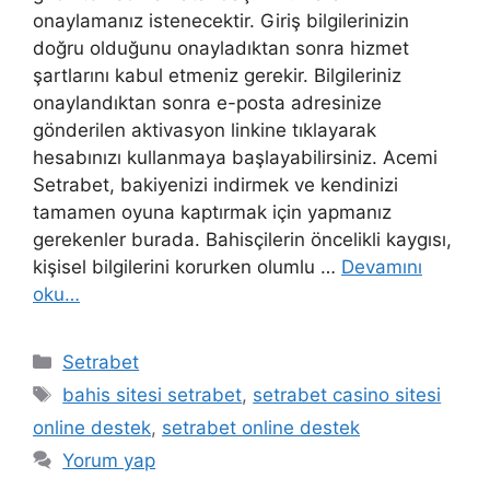
onaylamanız istenecektir. Giriş bilgilerinizin
doğru olduğunu onayladıktan sonra hizmet
şartlarını kabul etmeniz gerekir. Bilgileriniz
onaylandıktan sonra e-posta adresinize
gönderilen aktivasyon linkine tıklayarak
hesabınızı kullanmaya başlayabilirsiniz. Acemi
Setrabet, bakiyenizi indirmek ve kendinizi
tamamen oyuna kaptırmak için yapmanız
gerekenler burada. Bahisçilerin öncelikli kaygısı,
kişisel bilgilerini korurken olumlu …
Devamını
oku…
Kategoriler
Setrabet
Etiketler
bahis sitesi setrabet
,
setrabet casino sitesi
online destek
,
setrabet online destek
Yorum yap