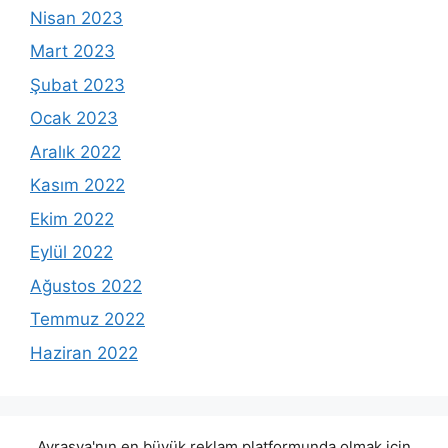
Nisan 2023
Mart 2023
Şubat 2023
Ocak 2023
Aralık 2022
Kasım 2022
Ekim 2022
Eylül 2022
Ağustos 2022
Temmuz 2022
Haziran 2022
Avrasya'nın en büyük reklam platformunda olmak için