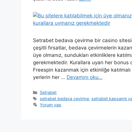
Setrabet bedava çevirme bir casino sites
çeşitli fırsatlar, bedava çevirmelerin kazan
üye olmanız, sundukları etkinliklere katılm
gerekmektedir. Kurallara uyan her bonus d
Freespin kazanmak için etkinliğe katılmalı
yerlerin her …
Devamını oku…
Kategoriler
Setrabet
Etiketler
setrabet bedava çevirme
,
setrabet kapsamlı y
Yorum yap