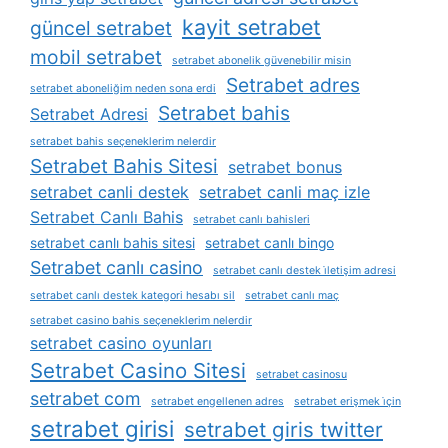
kayit setrabet
güncel setrabet
mobil setrabet
setrabet abonelik güvenebilir misin
Setrabet adres
setrabet aboneliğim neden sona erdi
Setrabet bahis
Setrabet Adresi
setrabet bahis seçeneklerim nelerdir
Setrabet Bahis Sitesi
setrabet bonus
setrabet canli destek
setrabet canli maç izle
Setrabet Canlı Bahis
setrabet canlı bahisleri
setrabet canlı bahis sitesi
setrabet canlı bingo
Setrabet canlı casino
setrabet canlı destek i̇letişim adresi
setrabet canlı destek kategori hesabı sil
setrabet canlı maç
setrabet casino bahis seçeneklerim nelerdir
setrabet casino oyunları
Setrabet Casino Sitesi
setrabet casinosu
setrabet com
setrabet engellenen adres
setrabet erişmek i̇çin
setrabet girisi
setrabet giris twitter