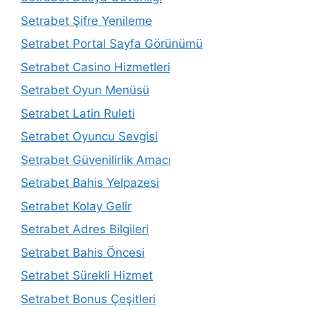
Setrabet Şifre Yenileme
Setrabet Portal Sayfa Görünümü
Setrabet Casino Hizmetleri
Setrabet Oyun Menüsü
Setrabet Latin Ruleti
Setrabet Oyuncu Sevgisi
Setrabet Güvenilirlik Amacı
Setrabet Bahis Yelpazesi
Setrabet Kolay Gelir
Setrabet Adres Bilgileri
Setrabet Bahis Öncesi
Setrabet Sürekli Hizmet
Setrabet Bonus Çeşitleri