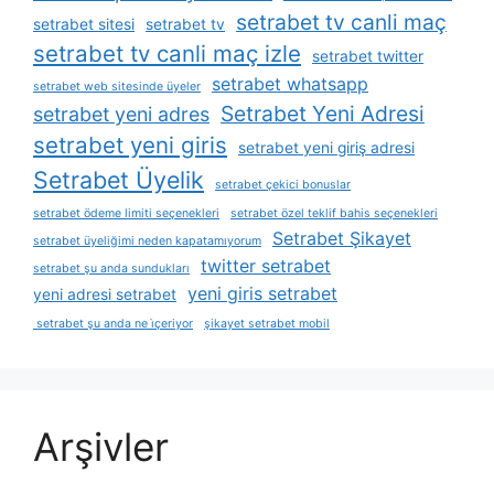
setrabet tv canli maç
setrabet sitesi
setrabet tv
setrabet tv canli maç izle
setrabet twitter
setrabet whatsapp
setrabet web sitesinde üyeler
Setrabet Yeni Adresi
setrabet yeni adres
setrabet yeni giris
setrabet yeni giriş adresi
Setrabet Üyelik
setrabet çekici bonuslar
setrabet ödeme limiti seçenekleri
setrabet özel teklif bahis seçenekleri
Setrabet Şikayet
setrabet üyeliğimi neden kapatamıyorum
twitter setrabet
setrabet şu anda sundukları
yeni giris setrabet
yeni adresi setrabet
setrabet şu anda ne i̇çeriyor
şikayet setrabet mobil
Arşivler