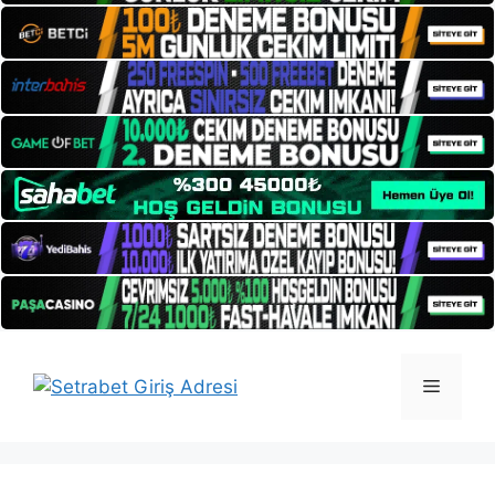
İçeriğe
atla
Menü