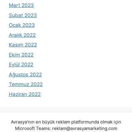
Mart 2023
Şubat 2023
Ocak 2023
Aralık 2022
Kasım 2022
Ekim 2022
Eylül 2022
Ağustos 2022
Temmuz 2022
Haziran 2022
Avrasya'nın en büyük reklam platformunda olmak için
Microsoft Teams:
reklam@avrasyamarketing.com