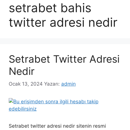
setrabet bahis
twitter adresi nedir
Setrabet Twitter Adresi
Nedir
Ocak 13, 2024
Yazarı:
admin
Setrabet twitter adresi nedir sitenin resmi