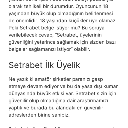
olarak tehlikeli bir durumdur. Oyuncunun 18
yaşından büyük olup olmadığının belirlenmesi
de önemlidir. 18 yaşından küçükler üye olamaz.
Peki Setrabet belge istiyor mu? Bu soruya
verilebilecek cevap, “Setrabet, üyelerinin
güvenliğini yeterince sağlamak için sizden bazı
belgeler sağlamanızı istiyor” olabilir.
Setrabet İlk Üyelik
Ne yazık ki amatör şirketler paranızı gasp
etmeye devam ediyor ve bu da yasa dışı kumar
dünyasında büyük etkisi var. Setrabet sizin için
güvenilir olup olmadığına dair araştırmamızı
yaptık ve burada bu alandaki en güvenilir
adreslerden birine sahibiz.