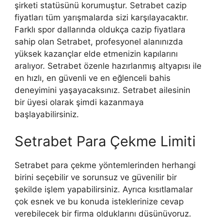
şirketi statüsünü korumuştur. Setrabet cazip
fiyatları tüm yarışmalarda sizi karşılayacaktır.
Farklı spor dallarında oldukça cazip fiyatlara
sahip olan Setrabet, profesyonel alanınızda
yüksek kazançlar elde etmenizin kapılarını
aralıyor. Setrabet özenle hazırlanmış altyapısı ile
en hızlı, en güvenli ve en eğlenceli bahis
deneyimini yaşayacaksınız. Setrabet ailesinin
bir üyesi olarak şimdi kazanmaya
başlayabilirsiniz.
Setrabet Para Çekme Limiti
Setrabet para çekme yöntemlerinden herhangi
birini seçebilir ve sorunsuz ve güvenilir bir
şekilde işlem yapabilirsiniz. Ayrıca kısıtlamalar
çok esnek ve bu konuda isteklerinize cevap
verebilecek bir firma olduklarını düşünüyoruz.