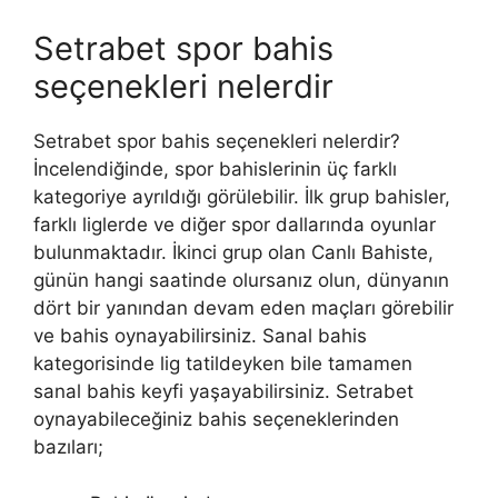
Setrabet spor bahis
seçenekleri nelerdir
Setrabet spor bahis seçenekleri nelerdir?
İncelendiğinde, spor bahislerinin üç farklı
kategoriye ayrıldığı görülebilir. İlk grup bahisler,
farklı liglerde ve diğer spor dallarında oyunlar
bulunmaktadır. İkinci grup olan Canlı Bahiste,
günün hangi saatinde olursanız olun, dünyanın
dört bir yanından devam eden maçları görebilir
ve bahis oynayabilirsiniz. Sanal bahis
kategorisinde lig tatildeyken bile tamamen
sanal bahis keyfi yaşayabilirsiniz. Setrabet
oynayabileceğiniz bahis seçeneklerinden
bazıları;