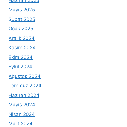
Haziran 2025
Mayıs 2025
Şubat 2025
Ocak 2025
Aralık 2024
Kasım 2024
Ekim 2024
Eylül 2024
Ağustos 2024
Temmuz 2024
Haziran 2024
Mayıs 2024
Nisan 2024
Mart 2024