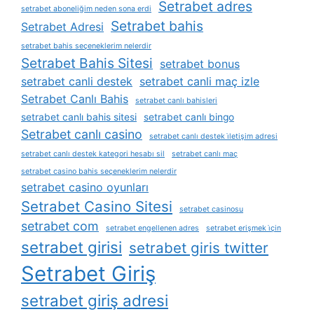
Setrabet adres
setrabet aboneliğim neden sona erdi
Setrabet bahis
Setrabet Adresi
setrabet bahis seçeneklerim nelerdir
Setrabet Bahis Sitesi
setrabet bonus
setrabet canli destek
setrabet canli maç izle
Setrabet Canlı Bahis
setrabet canlı bahisleri
setrabet canlı bahis sitesi
setrabet canlı bingo
Setrabet canlı casino
setrabet canlı destek i̇letişim adresi
setrabet canlı destek kategori hesabı sil
setrabet canlı maç
setrabet casino bahis seçeneklerim nelerdir
setrabet casino oyunları
Setrabet Casino Sitesi
setrabet casinosu
setrabet com
setrabet engellenen adres
setrabet erişmek i̇çin
setrabet girisi
setrabet giris twitter
Setrabet Giriş
setrabet giriş adresi