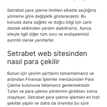
Setrabet para çekme limitleri elbette seçtiğiniz
yönteme göre değişiklik gösterecektir. Bu
konuda daha sağlıklı ve doğru bilgi için canlı
destek ekibinden yardım alabilirsiniz. Ayrıca
siteyle ilgili diğer tüm soru ve endişelerinizi
ayrıntılı olarak yanıtlarlar.
Setrabet web sitesinden
nasıl para çekilir
Bunun için çevrim şartlarını tamamlamanız ve
ardından Finansal İşlemler menüsünden Para
Çekme butonuna tıklamanız gerekmektedir.
Tutarı ve para çekme yöntemini girdikten sonra
onaylayın. Setrabet para çekme işlemleri en hızlı
şekilde yapılır ve daha da önemlisi bu süre