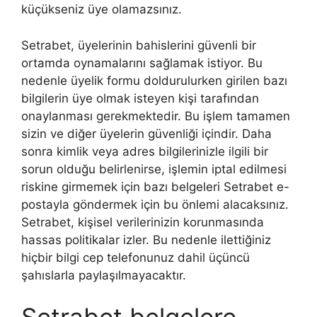
küçükseniz üye olamazsınız.
Setrabet, üyelerinin bahislerini güvenli bir
ortamda oynamalarını sağlamak istiyor. Bu
nedenle üyelik formu doldurulurken girilen bazı
bilgilerin üye olmak isteyen kişi tarafından
onaylanması gerekmektedir. Bu işlem tamamen
sizin ve diğer üyelerin güvenliği içindir. Daha
sonra kimlik veya adres bilgilerinizle ilgili bir
sorun olduğu belirlenirse, işlemin iptal edilmesi
riskine girmemek için bazı belgeleri Setrabet e-
postayla göndermek için bu önlemi alacaksınız.
Setrabet, kişisel verilerinizin korunmasında
hassas politikalar izler. Bu nedenle ilettiğiniz
hiçbir bilgi cep telefonunuz dahil üçüncü
şahıslarla paylaşılmayacaktır.