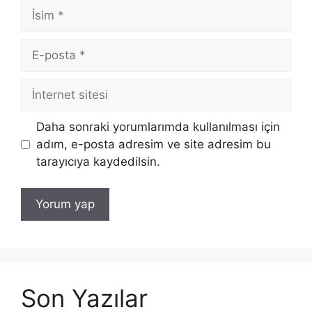
İsim
E-
posta
İnternet
sitesi
Daha sonraki yorumlarımda kullanılması için
adım, e-posta adresim ve site adresim bu
tarayıcıya kaydedilsin.
Son Yazılar