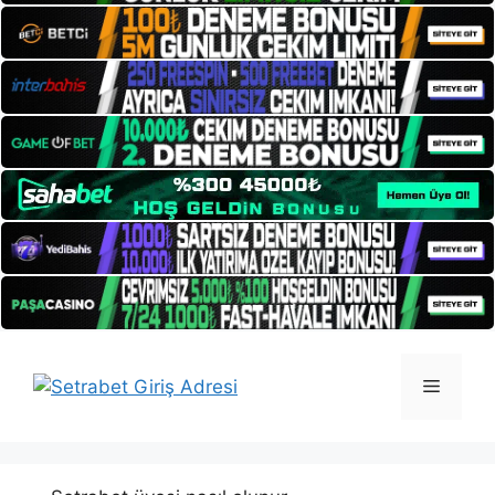
İçeriğe
atla
Menü