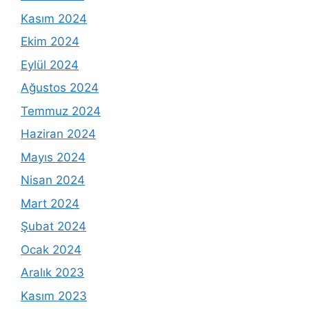
Kasım 2024
Ekim 2024
Eylül 2024
Ağustos 2024
Temmuz 2024
Haziran 2024
Mayıs 2024
Nisan 2024
Mart 2024
Şubat 2024
Ocak 2024
Aralık 2023
Kasım 2023