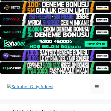
İçeriğe
atla
Menü