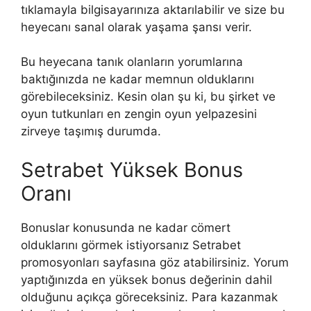
tıklamayla bilgisayarınıza aktarılabilir ve size bu
heyecanı sanal olarak yaşama şansı verir.
Bu heyecana tanık olanların yorumlarına
baktığınızda ne kadar memnun olduklarını
görebileceksiniz. Kesin olan şu ki, bu şirket ve
oyun tutkunları en zengin oyun yelpazesini
zirveye taşımış durumda.
Setrabet Yüksek Bonus
Oranı
Bonuslar konusunda ne kadar cömert
olduklarını görmek istiyorsanız Setrabet
promosyonları sayfasına göz atabilirsiniz. Yorum
yaptığınızda en yüksek bonus değerinin dahil
olduğunu açıkça göreceksiniz. Para kazanmak