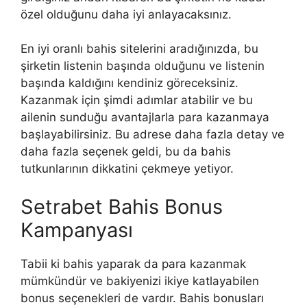
özel olduğunu daha iyi anlayacaksınız.
En iyi oranlı bahis sitelerini aradığınızda, bu
şirketin listenin başında olduğunu ve listenin
başında kaldığını kendiniz göreceksiniz.
Kazanmak için şimdi adımlar atabilir ve bu
ailenin sunduğu avantajlarla para kazanmaya
başlayabilirsiniz. Bu adrese daha fazla detay ve
daha fazla seçenek geldi, bu da bahis
tutkunlarının dikkatini çekmeye yetiyor.
Setrabet Bahis Bonus
Kampanyası
Tabii ki bahis yaparak da para kazanmak
mümkündür ve bakiyenizi ikiye katlayabilen
bonus seçenekleri de vardır. Bahis bonusları