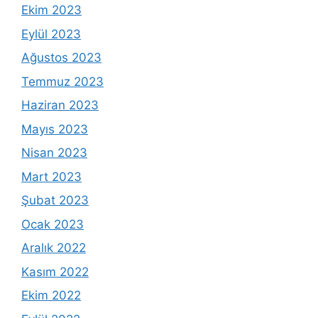
Ekim 2023
Eylül 2023
Ağustos 2023
Temmuz 2023
Haziran 2023
Mayıs 2023
Nisan 2023
Mart 2023
Şubat 2023
Ocak 2023
Aralık 2022
Kasım 2022
Ekim 2022