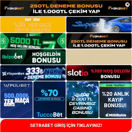
×
SETRABET GİRİŞ İÇİN TIKLAYINIZ!