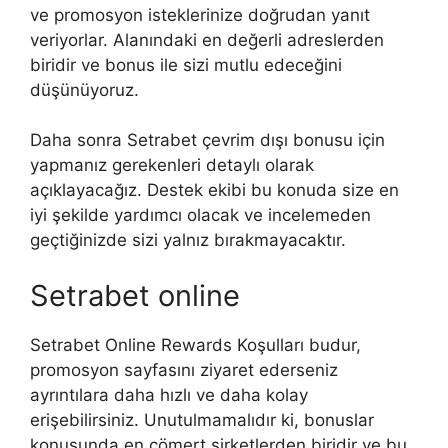
ve promosyon isteklerinize doğrudan yanıt
veriyorlar. Alanındaki en değerli adreslerden
biridir ve bonus ile sizi mutlu edeceğini
düşünüyoruz.
Daha sonra Setrabet çevrim dışı bonusu için
yapmanız gerekenleri detaylı olarak
açıklayacağız. Destek ekibi bu konuda size en
iyi şekilde yardımcı olacak ve incelemeden
geçtiğinizde sizi yalnız bırakmayacaktır.
Setrabet online
Setrabet Online Rewards Koşulları budur,
promosyon sayfasını ziyaret ederseniz
ayrıntılara daha hızlı ve daha kolay
erişebilirsiniz. Unutulmamalıdır ki, bonuslar
konusunda en cömert şirketlerden biridir ve bu