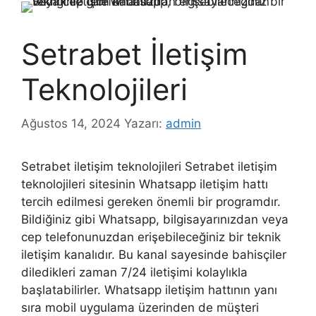
Setrabet İletişim
Teknolojileri
Ağustos 14, 2024
Yazarı:
admin
Setrabet iletişim teknolojileri Setrabet iletişim
teknolojileri sitesinin Whatsapp iletişim hattı
tercih edilmesi gereken önemli bir programdır.
Bildiğiniz gibi Whatsapp, bilgisayarınızdan veya
cep telefonunuzdan erişebileceğiniz bir teknik
iletişim kanalıdır. Bu kanal sayesinde bahisçiler
diledikleri zaman 7/24 iletişimi kolaylıkla
başlatabilirler. Whatsapp iletişim hattının yanı
sıra mobil uygulama üzerinden de müşteri