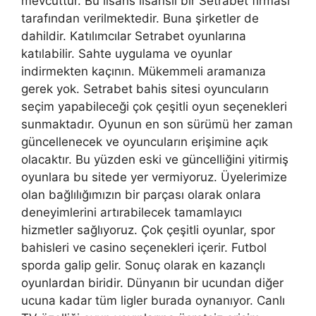
mevcuttur. Bu lisans lisanslı bir Setrabet firması
tarafından verilmektedir. Buna şirketler de
dahildir. Katılımcılar Setrabet oyunlarına
katılabilir. Sahte uygulama ve oyunlar
indirmekten kaçının. Mükemmeli aramanıza
gerek yok. Setrabet bahis sitesi oyuncuların
seçim yapabileceği çok çeşitli oyun seçenekleri
sunmaktadır. Oyunun en son sürümü her zaman
güncellenecek ve oyuncuların erişimine açık
olacaktır. Bu yüzden eski ve güncelliğini yitirmiş
oyunlara bu sitede yer vermiyoruz. Üyelerimize
olan bağlılığımızın bir parçası olarak onlara
deneyimlerini artırabilecek tamamlayıcı
hizmetler sağlıyoruz. Çok çeşitli oyunlar, spor
bahisleri ve casino seçenekleri içerir. Futbol
sporda galip gelir. Sonuç olarak en kazançlı
oyunlardan biridir. Dünyanın bir ucundan diğer
ucuna kadar tüm ligler burada oynanıyor. Canlı