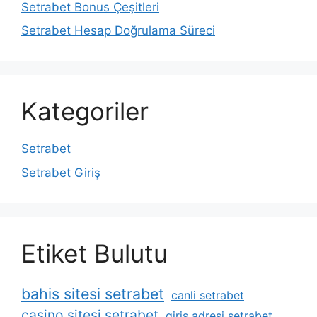
Setrabet Bonus Çeşitleri
Setrabet Hesap Doğrulama Süreci
Kategoriler
Setrabet
Setrabet Giriş
Etiket Bulutu
bahis sitesi setrabet
canli setrabet
casino sitesi setrabet
giris adresi setrabet