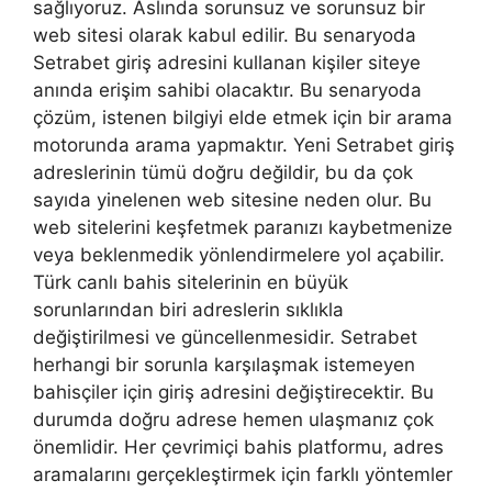
sağlıyoruz. Aslında sorunsuz ve sorunsuz bir
web sitesi olarak kabul edilir. Bu senaryoda
Setrabet giriş adresini kullanan kişiler siteye
anında erişim sahibi olacaktır. Bu senaryoda
çözüm, istenen bilgiyi elde etmek için bir arama
motorunda arama yapmaktır. Yeni Setrabet giriş
adreslerinin tümü doğru değildir, bu da çok
sayıda yinelenen web sitesine neden olur. Bu
web sitelerini keşfetmek paranızı kaybetmenize
veya beklenmedik yönlendirmelere yol açabilir.
Türk canlı bahis sitelerinin en büyük
sorunlarından biri adreslerin sıklıkla
değiştirilmesi ve güncellenmesidir. Setrabet
herhangi bir sorunla karşılaşmak istemeyen
bahisçiler için giriş adresini değiştirecektir. Bu
durumda doğru adrese hemen ulaşmanız çok
önemlidir. Her çevrimiçi bahis platformu, adres
aramalarını gerçekleştirmek için farklı yöntemler