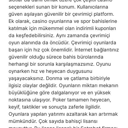
seçenekleri sunan bir konum. Kullanıcılarına
güven aşılayan güvenilir bir çevrimiçi platform.
Ek olarak, casino oyunlarına ve spor bahislerine
katılmak için mükemmel olan indirimli kuponları
da keşfedebilirsiniz. Aynı zamanda çevrimiçi
oyun alanında da öncüdür. Çevrimiçi oyunlarda
başarı için hız çok önemlidir. İnternet bağlantınız
güvenilir olduğu sürece bahis bürolarında
herhangi bir sorunla karşılaşmazsınız. Oyunu
oynarken hız ve heyecan duygusunu
yaşayacaksınız. Donma ve çatlama birbiriyle
ilgisiz olaylar değildir. Oyunların miktarı mekanın
büyüklüğüne göre dalgalanıyor ve en yüksek
noktasına ulaşıyor. Poker tamamen heyecan,
keyif, taktikler ve sonuçta zaferle ilgilidir.
Oyunlara yapılan yatırımı azaltarak karı artırmak
mümkündür. Çok sayıda bahisçi lisansı