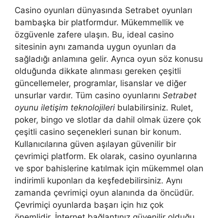
Casino oyunları dünyasında Setrabet oyunları
bambaşka bir platformdur. Mükemmellik ve
özgüvenle zafere ulaşın. Bu, ideal casino
sitesinin aynı zamanda uygun oyunları da
sağladığı anlamına gelir. Ayrıca oyun söz konusu
olduğunda dikkate alınması gereken çeşitli
güncellemeler, programlar, lisanslar ve diğer
unsurlar vardır. Tüm casino oyunlarını
Setrabet
oyunu iletişim teknolojileri
bulabilirsiniz. Rulet,
poker, bingo ve slotlar da dahil olmak üzere çok
çeşitli casino seçenekleri sunan bir konum.
Kullanıcılarına güven aşılayan güvenilir bir
çevrimiçi platform. Ek olarak, casino oyunlarına
ve spor bahislerine katılmak için mükemmel olan
indirimli kuponları da keşfedebilirsiniz. Aynı
zamanda çevrimiçi oyun alanında da öncüdür.
Çevrimiçi oyunlarda başarı için hız çok
önemlidir. İnternet bağlantınız güvenilir olduğu