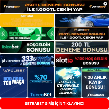
×
SETRABET GİRİŞ İÇİN TIKLAYINIZ!