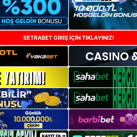
SETRABET GİRİŞ İÇİN TIKLAYINIZ!