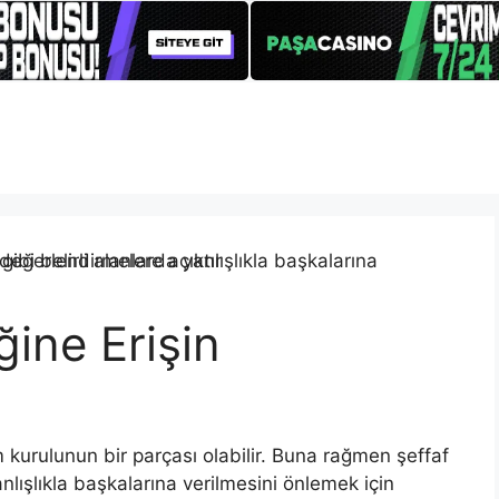
ğine Erişin
m kurulunun bir parçası olabilir. Buna rağmen şeffaf
yanlışlıkla başkalarına verilmesini önlemek için