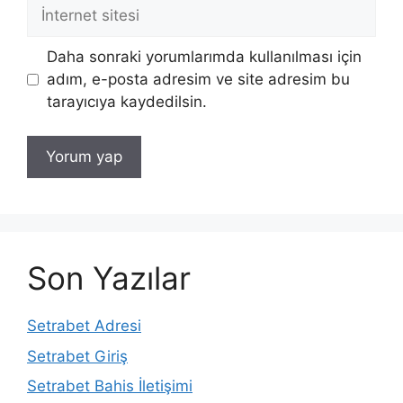
İnternet
sitesi
Daha sonraki yorumlarımda kullanılması için
adım, e-posta adresim ve site adresim bu
tarayıcıya kaydedilsin.
Son Yazılar
Setrabet Adresi
Setrabet Giriş
Setrabet Bahis İletişimi