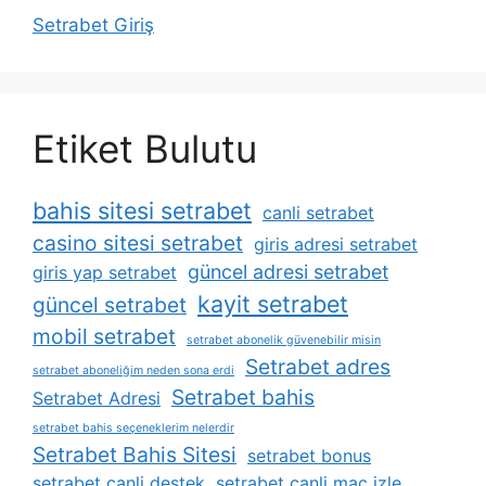
Setrabet Giriş
Etiket Bulutu
bahis sitesi setrabet
canli setrabet
casino sitesi setrabet
giris adresi setrabet
güncel adresi setrabet
giris yap setrabet
kayit setrabet
güncel setrabet
mobil setrabet
setrabet abonelik güvenebilir misin
Setrabet adres
setrabet aboneliğim neden sona erdi
Setrabet bahis
Setrabet Adresi
setrabet bahis seçeneklerim nelerdir
Setrabet Bahis Sitesi
setrabet bonus
setrabet canli destek
setrabet canli maç izle