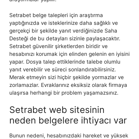
Setrabet belge talepleri için araştırma
yaptığınızda ve isteklerinize daha sağlıklı ve
gerçekçi bir şekilde yanıt verdiğinizde Saha
Desteği de bu detayları sizinle paylaşacaktır.
Setrabet güvenilir şirketlerden biridir ve
hesabınızı korumak için elinden gelenin en iyisini
yapar. Dosya talep ettiklerinde talebe olumlu
yanıt verebilir ve süreci sonlandırabilirsiniz.
Merak etmeyin sizi hiçbir şekilde yormazlar ve
zorlamazlar. Evraklarınız eksiksiz olarak firmaya
ulaşırsa herhangi bir problem yaşamazsınız.
Setrabet web sitesinin
neden belgelere ihtiyacı var
Bunun nedeni, hesabınızdaki hareket ve yüksek