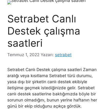
Setrabet Canlı
Destek çalışma
saatleri
Temmuz 1, 2022
Yazarı:
setrabet
Setrabet Canlı Destek çalışma saatleri Zaman
aralığı veya kısıtlama Setrabet türü durumu,
yasa dışı bir şirketin canlı destek ekibiyle
iletişime geçmek istediğinizde gelir. Setrabet
canlı destek saatlerine baktığımızda böyle bir
sorunun olmadığını, bunun yerine haftanın her
günü bir ekip olduğunu açıkça gördük.