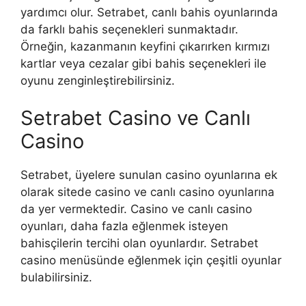
yardımcı olur. Setrabet, canlı bahis oyunlarında
da farklı bahis seçenekleri sunmaktadır.
Örneğin, kazanmanın keyfini çıkarırken kırmızı
kartlar veya cezalar gibi bahis seçenekleri ile
oyunu zenginleştirebilirsiniz.
Setrabet Casino ve Canlı
Casino
Setrabet, üyelere sunulan casino oyunlarına ek
olarak sitede casino ve canlı casino oyunlarına
da yer vermektedir. Casino ve canlı casino
oyunları, daha fazla eğlenmek isteyen
bahisçilerin tercihi olan oyunlardır. Setrabet
casino menüsünde eğlenmek için çeşitli oyunlar
bulabilirsiniz.