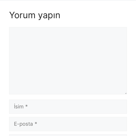
Yorum yapın
Yorum
İsim
E-
posta