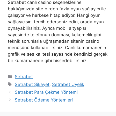
Setrabet canlı casino seçeneklerine
baktığımızda site birden fazla oyun sağlayıcı ile
çalışıyor ve herkese hitap ediyor. Hangi oyun
sağlayıcısını tercih ederseniz edin, orada oyun
oynayabilirsiniz. Ayrıca mobil altyapısı
sayesinde telefonun donması, kekemelik gibi
teknik sorunlarla uğraşmadan sitenin casino
menüsünü kullanabilirsiniz. Canlı kumarhanenin
grafik ve ses kalitesi sayesinde kendinizi gerçek
bir kumarhanede gibi hissedebilirsiniz.
Kategoriler
Setrabet
Etiketler
Setrabet Şikayet
,
Setrabet Üyelik
Yazı
Setrabet Para Çekme Yöntemi
dolaşımı
Setrabet Ödeme Yöntemleri