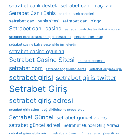
setrabet canli destek
setrabet canli maç izle
Setrabet Canlı Bahis
setrabet canlı bahisleri
setrabet canlı bahis sitesi
setrabet canlı bingo
Setrabet canlı casino
setrabet canlı destek i̇letişim adresi
setrabet canlı destek kategori hesabı sil
setrabet canlı maç
setrabet casino bahis seçeneklerim nelerdir
setrabet casino oyunları
Setrabet Casino Sitesi
setrabet casinosu
setrabet com
setrabet engellenen adres
setrabet erişmek i̇çin
setrabet girisi
setrabet giris twitter
Setrabet Giriş
setrabet giriş adresi
setrabet giriş adresi değişikliğine ne sebep oldu
Setrabet Güncel
setrabet güncel adres
setrabet güncel adresi
Setrabet Güncel Giriş Adresi
setrabet güvenebilir misin
setrabet güvenilirliği
setrabet güvenilir mi