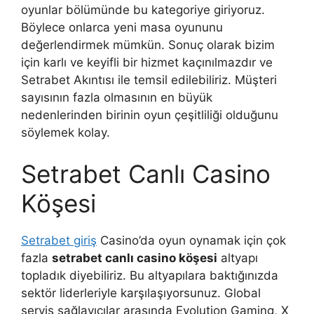
oyunlar bölümünde bu kategoriye giriyoruz.
Böylece onlarca yeni masa oyununu
değerlendirmek mümkün. Sonuç olarak bizim
için karlı ve keyifli bir hizmet kaçınılmazdır ve
Setrabet Akıntısı ile temsil edilebiliriz. Müşteri
sayısının fazla olmasının en büyük
nedenlerinden birinin oyun çeşitliliği olduğunu
söylemek kolay.
Setrabet Canlı Casino
Köşesi
Setrabet giriş
Casino’da oyun oynamak için çok
fazla
setrabet canlı casino köşesi
altyapı
topladık diyebiliriz. Bu altyapılara baktığınızda
sektör liderleriyle karşılaşıyorsunuz. Global
servis sağlayıcılar arasında Evolution Gaming, X