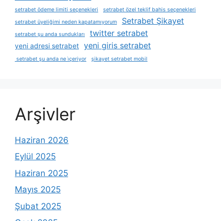
setrabet ödeme limiti seçenekleri
setrabet özel teklif bahis seçenekleri
Setrabet Şikayet
setrabet üyeliğimi neden kapatamıyorum
twitter setrabet
setrabet şu anda sundukları
yeni giris setrabet
yeni adresi setrabet
setrabet şu anda ne i̇çeriyor
şikayet setrabet mobil
Arşivler
Haziran 2026
Eylül 2025
Haziran 2025
Mayıs 2025
Şubat 2025