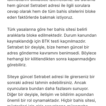
hem güncel Setrabet adresi ile ilgili sorulara
cevap olarak hem de tüm bahis sitelerini bloke
eden faktörlerde bakmak istiyoruz.
Türk yasalarına göre her bahis sitesi belirli
aralıklarla bloke edilmektedir. Durum kanundan
kaynaklandığı için BTK testi kaçınılmazdır.
Setrabet bir deyişle, bize hemen güncel bir
adres gönderme kavramını benimsedi. Böylece
herhangi bir kilitlendikten sonra kapanmadığını
görebiliriz.
Siteye güncel Setrabet adresi ile girerseniz bir
sonraki adresi tahmin edebilirsiniz. Ancak
oyunculara bundan daha fazlasını sunuyor.
Diğer bir deyişle, iletişim ve bildirim açısından
önemli bir rol oynamaktadır. Hiçbir bahis sitesi,