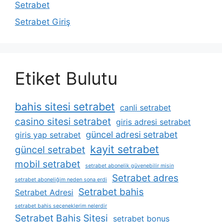
Setrabet
Setrabet Giriş
Etiket Bulutu
bahis sitesi setrabet
canli setrabet
casino sitesi setrabet
giris adresi setrabet
güncel adresi setrabet
giris yap setrabet
kayit setrabet
güncel setrabet
mobil setrabet
setrabet abonelik güvenebilir misin
Setrabet adres
setrabet aboneliğim neden sona erdi
Setrabet bahis
Setrabet Adresi
setrabet bahis seçeneklerim nelerdir
Setrabet Bahis Sitesi
setrabet bonus