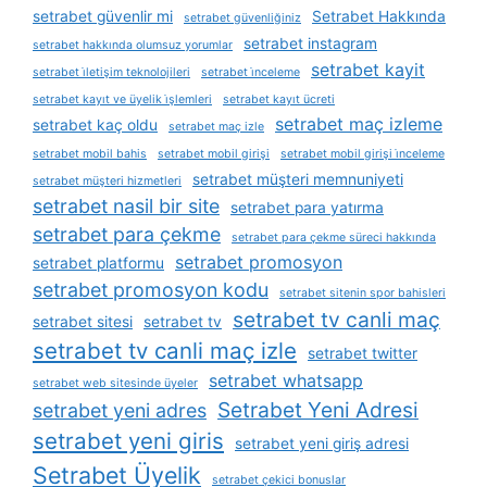
setrabet güvenlir mi
Setrabet Hakkında
setrabet güvenliğiniz
setrabet instagram
setrabet hakkında olumsuz yorumlar
setrabet kayit
setrabet i̇letişim teknolojileri
setrabet i̇nceleme
setrabet kayıt ve üyelik i̇şlemleri
setrabet kayıt ücreti
setrabet maç izleme
setrabet kaç oldu
setrabet maç izle
setrabet mobil bahis
setrabet mobil girişi
setrabet mobil girişi i̇nceleme
setrabet müşteri memnuniyeti
setrabet müşteri hizmetleri
setrabet nasil bir site
setrabet para yatırma
setrabet para çekme
setrabet para çekme süreci hakkında
setrabet promosyon
setrabet platformu
setrabet promosyon kodu
setrabet sitenin spor bahisleri
setrabet tv canli maç
setrabet sitesi
setrabet tv
setrabet tv canli maç izle
setrabet twitter
setrabet whatsapp
setrabet web sitesinde üyeler
Setrabet Yeni Adresi
setrabet yeni adres
setrabet yeni giris
setrabet yeni giriş adresi
Setrabet Üyelik
setrabet çekici bonuslar