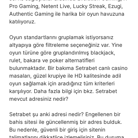
Pro Gaming, Netent Live, Lucky Streak, Ezugi,
Authentic Gaming ile harika bir oyun havuzuna
katılıyoruz.
Oyun standartlarını gruplamak istiyorsanız
altyapıya göre filtreleme seçeneğiniz var. Yine
oyun türüne göre gruplandırılmış blackjack,
rulet, bakara ve poker alternatifleri
bulunmaktadır. Bir bakıma Setrabet canlı casino
masaları, güzel krupiye ile HD kalitesinde adil
oyun sağlamak için aradığınız tüm kriterleri
karşılıyor. Daha fazla bilgi için bkz. Setrabet
mevcut adresiniz nedir?
Setrabet şu anki adresi nedir? Engellenen bir
bahis sitesi ile güncellenmiş bir adres bulduk.
Bu nedenle, güvenli bir giriş için sitenin
talimatlarını dikkatlice izlemelisiniz. Bu duruma