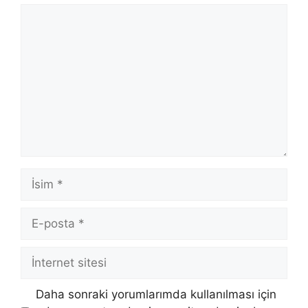
Yorum
İsim
E-
posta
İnternet
sitesi
Daha sonraki yorumlarımda kullanılması için