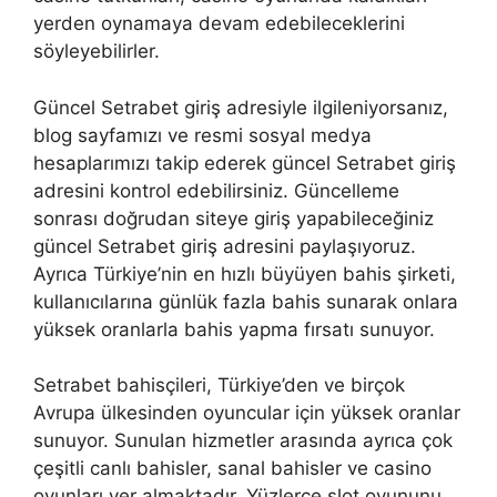
yerden oynamaya devam edebileceklerini
söyleyebilirler.
Güncel Setrabet giriş adresiyle ilgileniyorsanız,
blog sayfamızı ve resmi sosyal medya
hesaplarımızı takip ederek güncel Setrabet giriş
adresini kontrol edebilirsiniz. Güncelleme
sonrası doğrudan siteye giriş yapabileceğiniz
güncel Setrabet giriş adresini paylaşıyoruz.
Ayrıca Türkiye’nin en hızlı büyüyen bahis şirketi,
kullanıcılarına günlük fazla bahis sunarak onlara
yüksek oranlarla bahis yapma fırsatı sunuyor.
Setrabet bahisçileri, Türkiye’den ve birçok
Avrupa ülkesinden oyuncular için yüksek oranlar
sunuyor. Sunulan hizmetler arasında ayrıca çok
çeşitli canlı bahisler, sanal bahisler ve casino
oyunları yer almaktadır. Yüzlerce slot oyununu