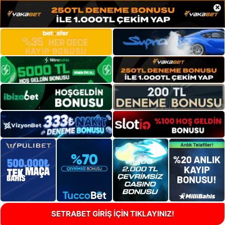
×
SETRABET GİRİŞ İÇİN TIKLAYINIZ!