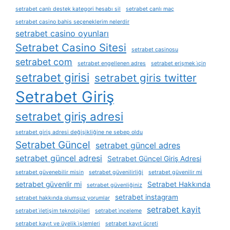
setrabet canlı destek kategori hesabı sil
setrabet canlı maç
setrabet casino bahis seçeneklerim nelerdir
setrabet casino oyunları
Setrabet Casino Sitesi
setrabet casinosu
setrabet com
setrabet engellenen adres
setrabet erişmek i̇çin
setrabet girisi
setrabet giris twitter
Setrabet Giriş
setrabet giriş adresi
setrabet giriş adresi değişikliğine ne sebep oldu
Setrabet Güncel
setrabet güncel adres
setrabet güncel adresi
Setrabet Güncel Giriş Adresi
setrabet güvenebilir misin
setrabet güvenilirliği
setrabet güvenilir mi
setrabet güvenlir mi
Setrabet Hakkında
setrabet güvenliğiniz
setrabet instagram
setrabet hakkında olumsuz yorumlar
setrabet kayit
setrabet i̇letişim teknolojileri
setrabet i̇nceleme
setrabet kayıt ve üyelik i̇şlemleri
setrabet kayıt ücreti