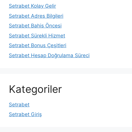
Setrabet Kolay Gelir
Setrabet Adres Bilgileri
Setrabet Bahis Öncesi
Setrabet Sürekli Hizmet
Setrabet Bonus Çeşitleri
Setrabet Hesap Doğrulama Süreci
Kategoriler
Setrabet
Setrabet Giriş