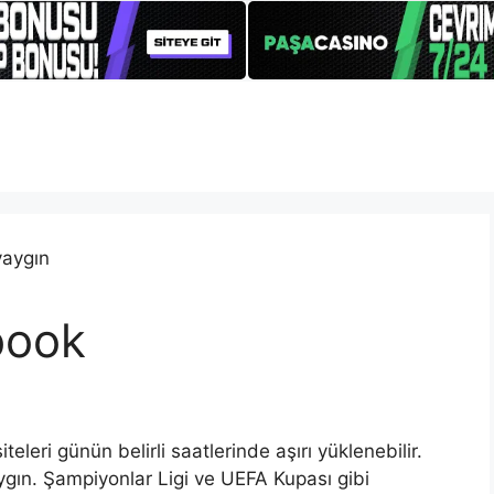
book
eleri günün belirli saatlerinde aşırı yüklenebilir.
ygın. Şampiyonlar Ligi ve UEFA Kupası gibi