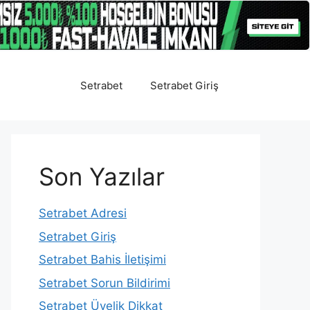
Setrabet
Setrabet Giriş
Son Yazılar
Setrabet Adresi
Setrabet Giriş
Setrabet Bahis İletişimi
Setrabet Sorun Bildirimi
Setrabet Üyelik Dikkat