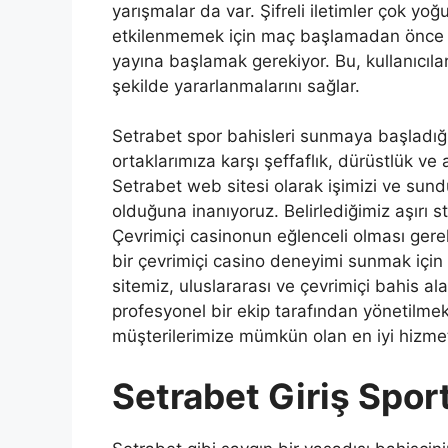
yarışmalar da var. Şifreli iletimler çok y
etkilenmemek için maç başlamadan önce 
yayına başlamak gerekiyor. Bu, kullanıcılar
şekilde yararlanmalarını sağlar.
Setrabet spor bahisleri sunmaya başladığ
ortaklarımıza karşı şeffaflık, dürüstlük ve
Setrabet web sitesi olarak işimizi ve sun
olduğuna inanıyoruz. Belirlediğimiz aşırı 
Çevrimiçi casinonun eğlenceli olması gerek
bir çevrimiçi casino deneyimi sunmak için 
sitemiz, uluslararası ve çevrimiçi bahis 
profesyonel bir ekip tarafından yönetilme
müşterilerimize mümkün olan en iyi hizmet
Setrabet Giriş Spo