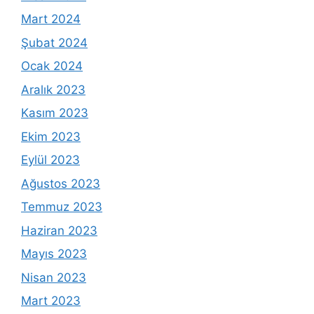
Mart 2024
Şubat 2024
Ocak 2024
Aralık 2023
Kasım 2023
Ekim 2023
Eylül 2023
Ağustos 2023
Temmuz 2023
Haziran 2023
Mayıs 2023
Nisan 2023
Mart 2023