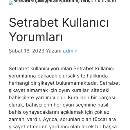
Setrabet Kullanıcı
Yorumları
Şubat 18, 2023
Yazarı:
admin
Setrabet kullanıcı yorumları Setrabet kullanıcı
yorumlarına bakacak olursak site hakkında
herhangi bir şikayet bulunmamaktadır. Setrabet
şikayet almamak için oyun kuralları sitedeki
bahisçilere yardımcı olur. Kuralların bir parçası
olarak, bahisçilerin her oyun seçimine nasıl
bahis oynayacaklarını açıklamak için çok az
zamanı vardır. Ayrıca, sorunları olan tüccarlara
şikayet etmeden yardımcı olabilecek bir başka