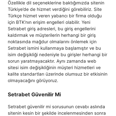
Özellikle dil seçeneklerine baktığımızda sitenin
Türkiye’de de hizmet verdiğini görebiliriz. Site
Türkçe hizmet veren yabancı bir firma olduğu
için BTK’nın erişim engelleri olabilir. Yeni
Setrabet giriş adresleri, bu giriş engellerini
kaldırmak ve müşterilerin herhangi bir giriş
noktasında mağdur olmalarını önlemek için
Setrabet ismini kullanmaya başlamıştır ve bu
isim değişikliği nedeniyle bu girişler herhangi bir
sorun yaratmayacaktır. Aynı zamanda web
sitesi isim değişikliğinin müşteri hizmetleri ve
kalite standartları üzerinde olumsuz bir etkisinin
olmayacağını görüyoruz.
Setrabet Güvenilir Mi
Setrabet güvenilir mi sorusunun cevabı aslında
sitenin kesin bir şekilde incelenmesinden sonra