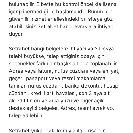
bulunabilir. Elbette bu kontrol öncelikle lisans
içerip içermediği ile başlamalıdır. Bunun için
güvenilir hizmetler ailesindeki bu siteye göz
atabilirsiniz Setrabet hangi evraklara ihtiyaç
duyar
Setrabet hangi belgelere ihtiyacı var? Dosya
talebi büyükse, talep ettiğiniz dosya için
seçenekler farklı bir başlık altında toplanabilir.
Adres veya fatura, nüfus cüzdanı veya ehliyet,
geçerli pasaport veya resmi makamlarca
tanınan nüfus cüzdanı, banka dekontu, hesap
cüzdanı, kredi kartı havalesi, son 3 aya ait
akreditifin ön ve arka yüzü ve diğer açık
destekleyici belgeler. Adres, resmi evrak vb.
talep edilebilir.
Setrabet yukarıdaki konuyla ilgili kısa bir