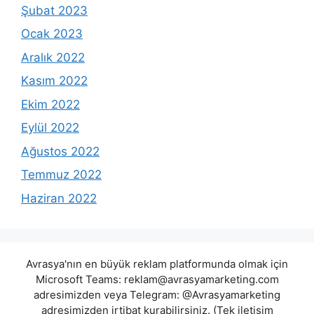
Şubat 2023
Ocak 2023
Aralık 2022
Kasım 2022
Ekim 2022
Eylül 2022
Ağustos 2022
Temmuz 2022
Haziran 2022
Avrasya'nın en büyük reklam platformunda olmak için
Microsoft Teams:
reklam@avrasyamarketing.com
adresimizden veya Telegram: @Avrasyamarketing
adresimizden irtibat kurabilirsiniz. (Tek iletişim