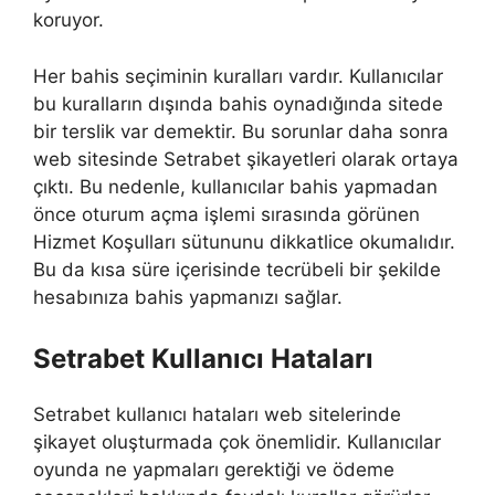
koruyor.
Her bahis seçiminin kuralları vardır. Kullanıcılar
bu kuralların dışında bahis oynadığında sitede
bir terslik var demektir. Bu sorunlar daha sonra
web sitesinde Setrabet şikayetleri olarak ortaya
çıktı. Bu nedenle, kullanıcılar bahis yapmadan
önce oturum açma işlemi sırasında görünen
Hizmet Koşulları sütununu dikkatlice okumalıdır.
Bu da kısa süre içerisinde tecrübeli bir şekilde
hesabınıza bahis yapmanızı sağlar.
Setrabet Kullanıcı Hataları
Setrabet kullanıcı hataları web sitelerinde
şikayet oluşturmada çok önemlidir. Kullanıcılar
oyunda ne yapmaları gerektiği ve ödeme