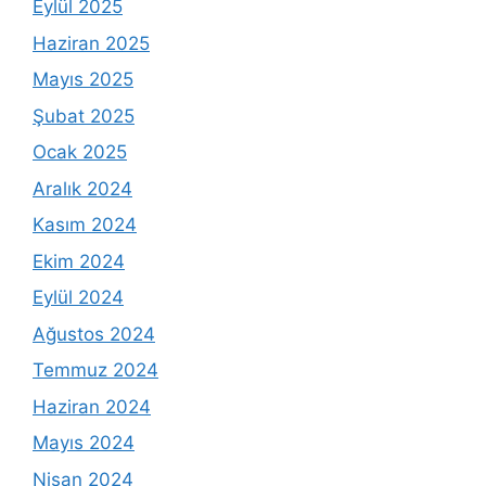
Eylül 2025
Haziran 2025
Mayıs 2025
Şubat 2025
Ocak 2025
Aralık 2024
Kasım 2024
Ekim 2024
Eylül 2024
Ağustos 2024
Temmuz 2024
Haziran 2024
Mayıs 2024
Nisan 2024