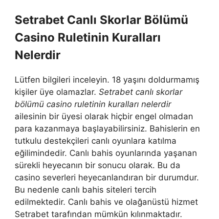
Setrabet Canlı Skorlar Bölümü
Casino Ruletinin Kuralları
Nelerdir
Lütfen bilgileri inceleyin. 18 yaşını doldurmamış
kişiler üye olamazlar.
Setrabet canlı skorlar
bölümü casino ruletinin kuralları nelerdir
ailesinin bir üyesi olarak hiçbir engel olmadan
para kazanmaya başlayabilirsiniz. Bahislerin en
tutkulu destekçileri canlı oyunlara katılma
eğilimindedir. Canlı bahis oyunlarında yaşanan
sürekli heyecanın bir sonucu olarak. Bu da
casino severleri heyecanlandıran bir durumdur.
Bu nedenle canlı bahis siteleri tercih
edilmektedir. Canlı bahis ve olağanüstü hizmet
Setrabet tarafından mümkün kılınmaktadır.