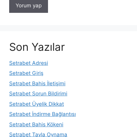
Son Yazılar
Setrabet Adresi
Setrabet Giriş
Setrabet Bahis İletişimi
Setrabet Sorun Bildirimi
Setrabet Üyelik Dikkat
Setrabet İndirme Bağlantısı
Setrabet Bahis Kökeni
Setrabet Tavla Oynama