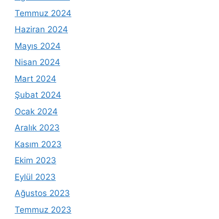
Temmuz 2024
Haziran 2024
Mayıs 2024
Nisan 2024
Mart 2024
Şubat 2024
Ocak 2024
Aralık 2023
Kasım 2023
Ekim 2023
Eylül 2023
Ağustos 2023
Temmuz 2023