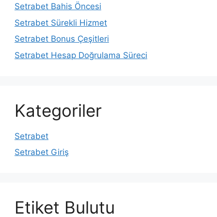
Setrabet Bahis Öncesi
Setrabet Sürekli Hizmet
Setrabet Bonus Çeşitleri
Setrabet Hesap Doğrulama Süreci
Kategoriler
Setrabet
Setrabet Giriş
Etiket Bulutu