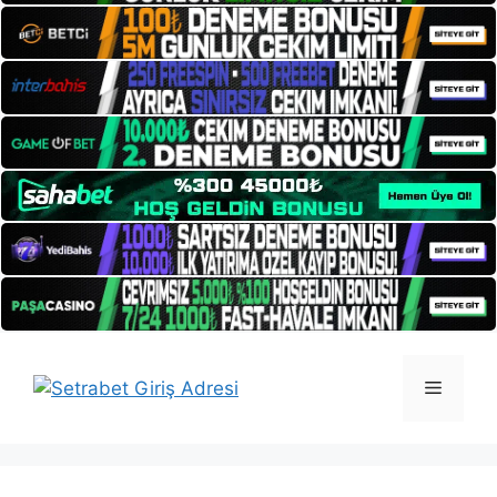
İçeriğe
atla
Menü